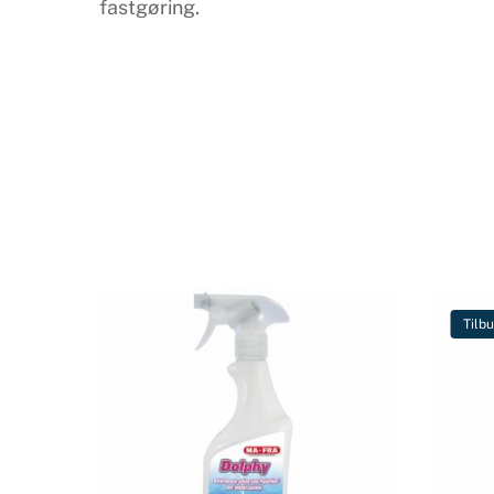
fastgøring.
Tilb