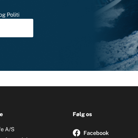
g Politi
e
Følg os
fe A/S
Facebook