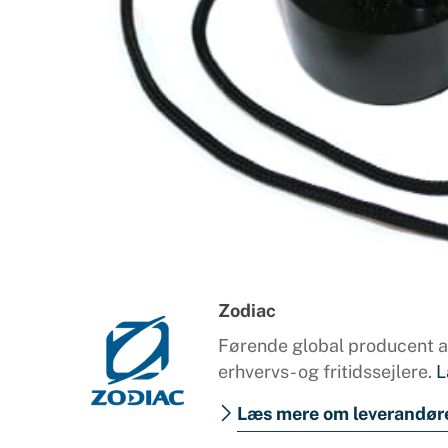
Products
search
Zodiac
Førende global producent af
erhvervs- og fritidssejlere.
L
Læs mere om leverandør