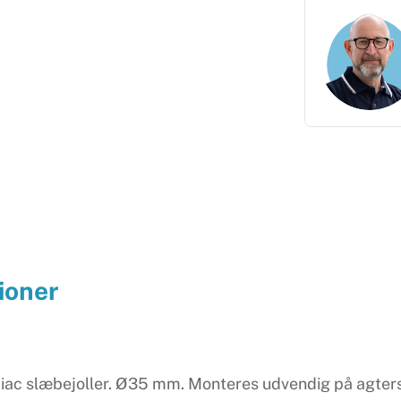
ioner
diac slæbejoller. Ø35 mm. Monteres udvendig på agtersp