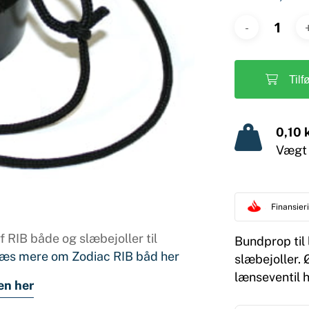
Tilf
0,10 
Vægt
Finansie
 RIB både og slæbejoller til
Bundprop til 
æs mere om Zodiac RIB båd her
slæbejoller.
lænseventil h
en her