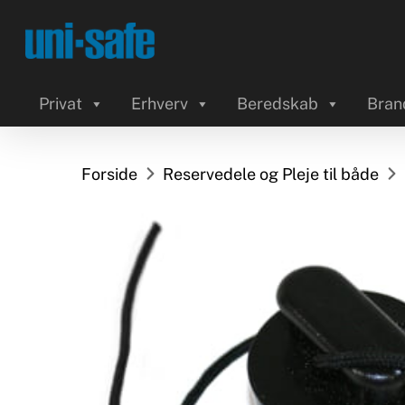
Skip
to
main
content
Privat
Erhverv
Beredskab
Bran
Forside
Reservedele og Pleje til både