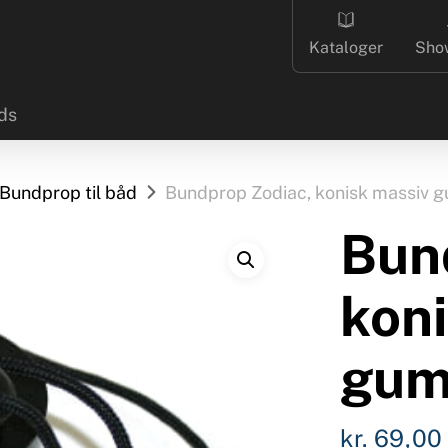
Kataloger
Sho
ds
Bundprop til båd
Bundprop Zodiac, konisk massiv 
Bun
kon
gum
kr.
69,00