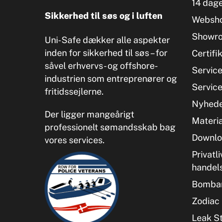
14 dage
Sikkerhed til søs og i luften
Websh
Showr
Uni-Safe dækker alle aspekter
inden for sikkerhed til søs – for
Certifi
såvel erhvervs- og offshore-
Servic
industrien som entreprenører og
Servic
fritidssejlerne.
Nyhed
Der ligger mangeårigt
Materia
professionelt sømandsskab bag
Downlo
vores services.
Privatli
handel
Bombar
Zodiac 
Leak S