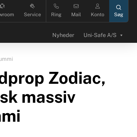
search
wroom
Service
Ring
Mail
Konto
Nyheder
Uni-Safe A/S
gummi
dprop Zodiac,
isk massiv
mi