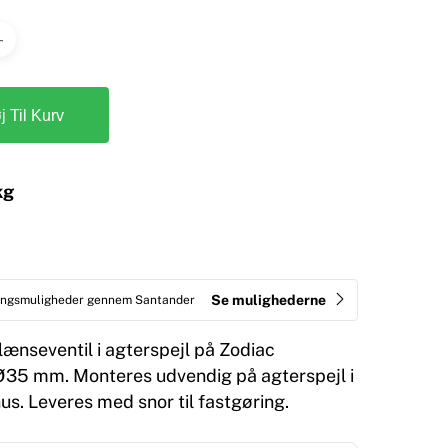
øj Til Kurv
kg
Se mulighederne
ringsmuligheder gennem Santander
lænseventil i agterspejl på Zodiac
 Ø35 mm. Monteres udvendig på agterspejl i
us. Leveres med snor til fastgøring.