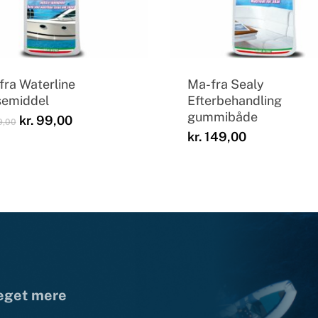
fra Waterline
Ma-fra Sealy
semiddel
Efterbehandling
gummibåde
Den
Den
kr.
99,00
9,00
oprindelige
aktuelle
kr.
149,00
pris
pris
var:
er:
kr. 149,00.
kr. 99,00.
meget mere