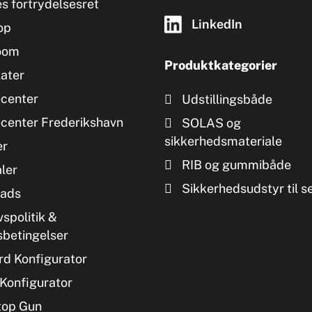
s fortrydelsesret
LinkedIn
op
oom
Produktkategorier
kater
ecenter
Udstillingsbåde
ecenter Frederikshavn
SOLAS og
sikkerhedsmateriale
er
RIB og gummibåde
ler
Sikkerhedsudstyr til s
ads
vspolitik &
sbetingelser
d Konfigurator
Konfigurator
top Gun