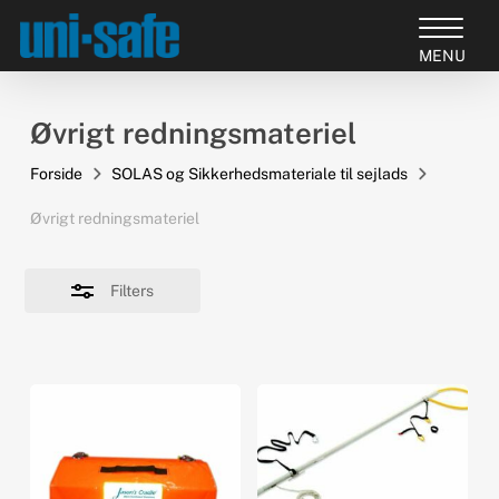
Skip
to
Close
Close
main
Filters
Products
Menu
content
search
Øvrigt redningsmateriel
Forside
SOLAS og Sikkerhedsmateriale til sejlads
Øvrigt redningsmateriel
Filters