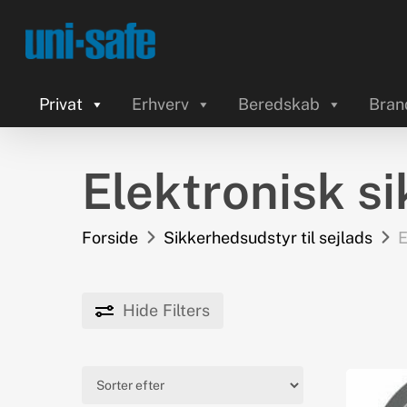
Skip
to
main
content
Privat
Erhverv
Beredskab
Bran
Elektronisk s
Forside
Sikkerhedsudstyr til sejlads
E
Hide
Filters