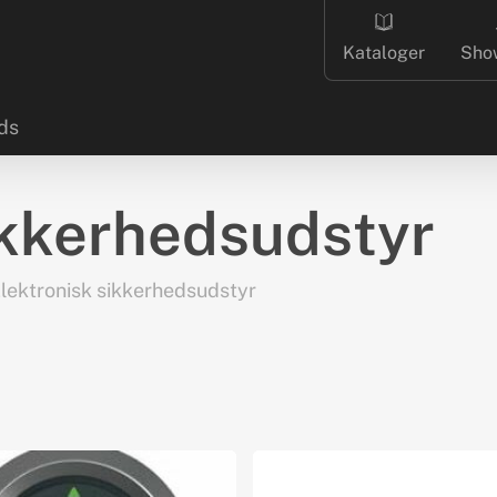
Kataloger
Sho
ds
ikkerhedsudstyr
lektronisk sikkerhedsudstyr