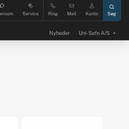
search
wroom
Service
Ring
Mail
Konto
Nyheder
Uni-Safe A/S