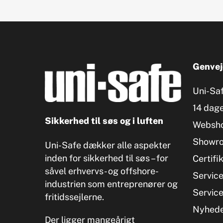
Genvej
Uni-Sa
14 dage
Sikkerhed til søs og i luften
Websh
Showr
Uni-Safe dækker alle aspekter
inden for sikkerhed til søs – for
Certifi
såvel erhvervs- og offshore-
Servic
industrien som entreprenører og
Servic
fritidssejlerne.
Nyhed
Der ligger mangeårigt