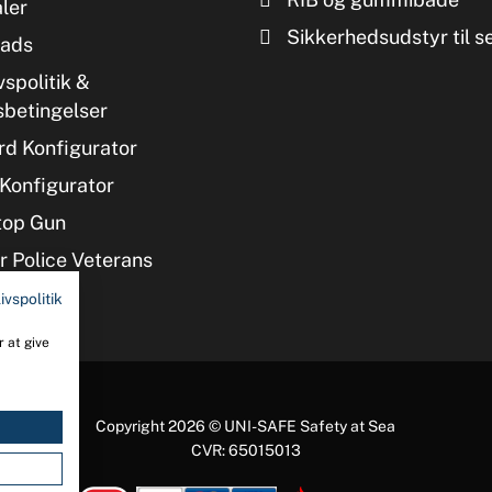
ler
Sikkerhedsudstyr til s
ads
vspolitik &
sbetingelser
d Konfigurator
Konfigurator
top Gun
 Police Veterans
ivspolitik
 at give
Copyright 2026 © UNI-SAFE Safety at Sea
CVR: 65015013