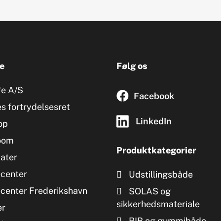
e
Følg os
fe A/S
Facebook
s fortrydelsesret
LinkedIn
op
oom
Produktkategorier
kater
ecenter
Udstillingsbåde
ecenter Frederikshavn
SOLAS og
sikkerhedsmateriale
er
RIB og gummibåde