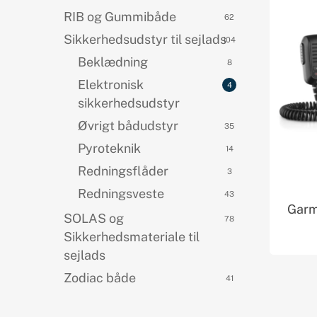
RIB og Gummibåde
62
Sikkerhedsudstyr til sejlads
104
Beklædning
8
Elektronisk
4
sikkerhedsudstyr
Øvrigt bådudstyr
35
Pyroteknik
14
Redningsflåder
3
Redningsveste
43
Garm
SOLAS og
78
Sikkerhedsmateriale til
sejlads
Zodiac både
41