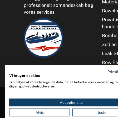
Materia
professionelt sømandsskab bag
Downlo
vores services.
Privatli
handel
Bombar
Zodiac 
Leak S
Row For
Privatl
Vi bruger cookies
Til analyse af vores besøgende data, for at forbedre vores websted og for
dig en god webstedsoplevelse.
Accepter alle
Afvis
Juster