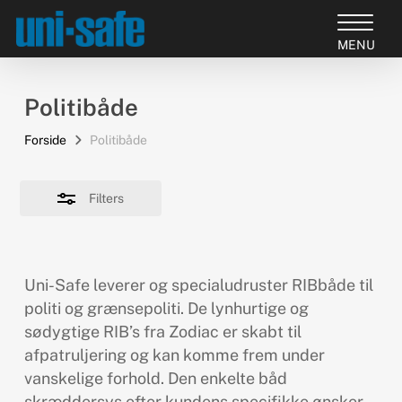
Skip
to
Close
Close
main
Filters
Products
Menu
content
search
Politibåde
Forside
Politibåde
Filters
Uni-Safe leverer og specialudruster RIBbåde til
politi og grænsepoliti. De lynhurtige og
sødygtige RIB’s fra Zodiac er skabt til
afpatruljering og kan komme frem under
vanskelige forhold. Den enkelte båd
skræddersys efter kundens specifikke ønsker.