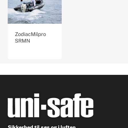
ZodiacMilpro
SRMN
Sikkerhed til søs og i luften