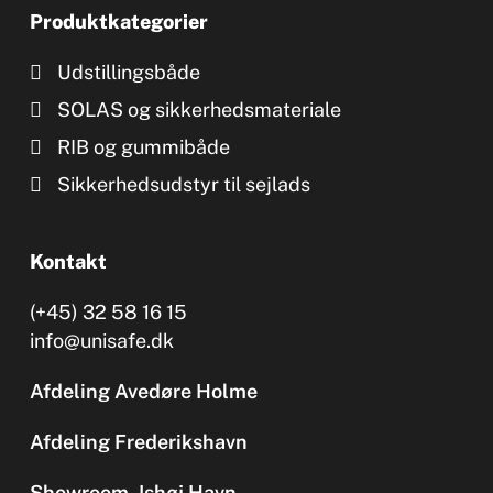
Produktkategorier
Udstillingsbåde
SOLAS og sikkerhedsmateriale
RIB og gummibåde
Sikkerhedsudstyr til sejlads
Kontakt
(+45) 32 58 16 15
info@unisafe.dk
Afdeling Avedøre Holme
Afdeling Frederikshavn
Showroom, Ishøj Havn