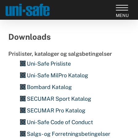
Skip
to
Close
main
Products
Menu
content
search
Downloads
Prislister, kataloger og salgsbetingelser
Uni-Safe Prisliste
Uni-Safe MilPro Katalog
Bombard Katalog
SECUMAR Sport Katalog
SECUMAR Pro Katalog
Uni-Safe Code of Conduct
Salgs- og Forretningsbetingelser