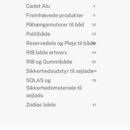
Cadet Alu
4
Fremhævede produkter
9
Påhængsmotorer til båd
30
Politibåde
23
Reservedele og Pleje til både
59
RIB både erhverv
24
RIB og Gummibåde
62
Sikkerhedsudstyr til sejlads
104
SOLAS og
78
Sikkerhedsmateriale til
sejlads
Zodiac både
41