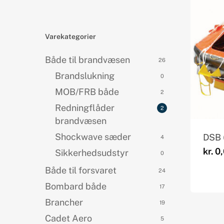
Products
search
Varekategorier
Både til brandvæsen
26
Brandslukning
0
MOB/FRB både
2
Redningflåder
2
brandvæsen
Shockwave sæder
DSB 
4
kr.
0,
Sikkerhedsudstyr
0
Både til forsvaret
24
Bombard både
17
Brancher
19
Cadet Aero
5