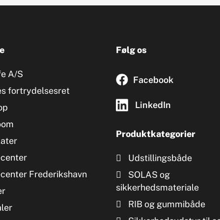
e
Følg os
fe A/S
Facebook
s fortrydelsesret
LinkedIn
op
oom
Produktkategorier
kater
ecenter
Udstillingsbåde
ecenter Frederikshavn
SOLAS og
sikkerhedsmateriale
er
RIB og gummibåde
ler