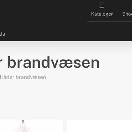
Kataloger
Sho
ds
r brandvæsen
flåder brandvæsen