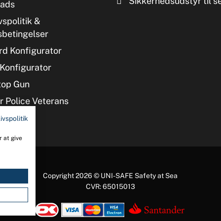
Sikkerhedsudstyr til s
ads
vspolitik &
sbetingelser
d Konfigurator
Konfigurator
top Gun
 Police Veterans
ivspolitik
 at give
Copyright 2026 © UNI-SAFE Safety at Sea
CVR: 65015013