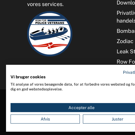
Downlo
vores services.
Privatli
handel
Bombar
Zodiac 
Leak S
Row For
Privatl
Vi bruger cookies
Til analyse af vores besøgende data, for at forbedre vores websted og for
dig en god webstedsoplevelse.
Accepter alle
Afvis
Juster