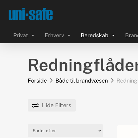
Skip
to
main
content
Privat
Erhverv
Beredskab
Bran
Redningflåde
Forside
Både til brandvæsen
Redning
Hide
Filters