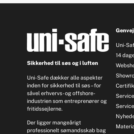
Genvej
Uni-Sa
14 dage
Sikkerhed til søs og i luften
Websh
Showr
Uni-Safe dækker alle aspekter
inden for sikkerhed til søs – for
Certifi
såvel erhvervs- og offshore-
Servic
industrien som entreprenører og
Servic
fritidssejlerne.
Nyhed
Der ligger mangeårigt
Materia
professionelt sømandsskab bag