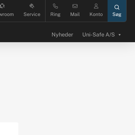
search
wroom
Service
Ring
Mail
Konto
Nyheder
Uni-Safe A/S