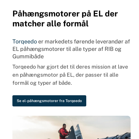
Påhængsmotorer på EL der
matcher alle formål
Torqeedo
er markedets førende leverandør af
EL påhængsmotorer
til alle typer af RIB og
Gummibåde
Torqeedo har gjort det til deres mission at lave
en påhængsmotor på EL, der passer til alle
formål og typer af både.
Se el-påhængsmotorer fra Torqeedo