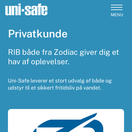
Skip
to
Close
main
Products
Menu
content
search
Privatkunde
RIB både fra Zodiac giver dig et
hav af oplevelser.
Uni-Safe leverer et stort udvalg af både og
udstyr til et sikkert fritidsliv på vandet.