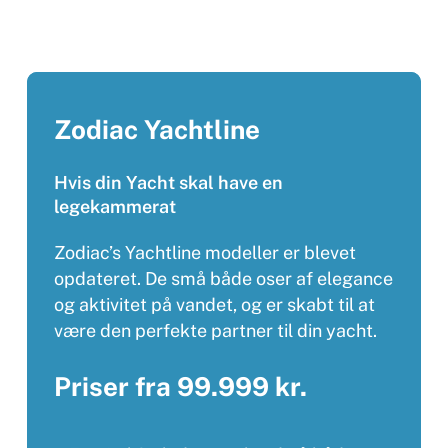
pris
er:
kr. 159.985,00.
Zodiac
Yachtline
Hvis
din
Yacht
skal
have
en
legekammerat
Zodiac’s Yachtline modeller er blevet
opdateret. De små både oser af elegance
og aktivitet på vandet, og er skabt til at
være den perfekte partner til din yacht.
Priser fra 99.999 kr.