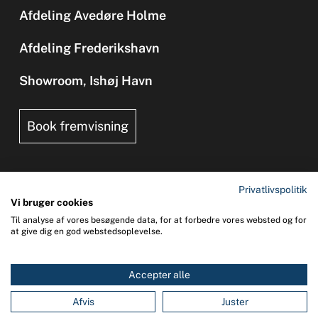
Afdeling Avedøre Holme
Afdeling Frederikshavn
Showroom, Ishøj Havn
Book fremvisning
Privatlivspolitik
Vi bruger cookies
Til analyse af vores besøgende data, for at forbedre vores websted og for
Copyright 2026 © UNI-SAFE Safety at Sea
at give dig en god webstedsoplevelse.
CVR: 65015013
Accepter alle
0
You
Afvis
Juster