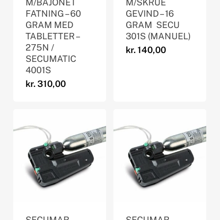
M/BAJONET
M/SKRUE
FATNING – 60
GEVIND – 16
GRAM MED
GRAM  SECU
TABLETTER –
301S (MANUEL)
275N /
kr.
140,00
SECUMATIC
4001S
kr.
310,00
SECUMAR
SECUMAR