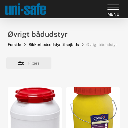
Skip
to
Close
Close
main
Filters
Products
Menu
content
search
Øvrigt bådudstyr
Forside
Sikkerhedsudstyr til sejlads
Øvrigt bådudstyr
Filters