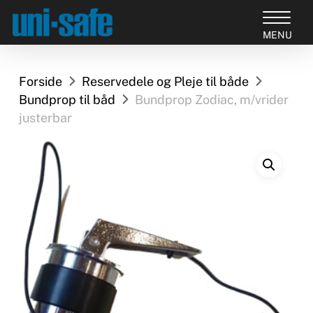
Skip
to
Close
main
Products
Menu
content
search
Forside
Reservedele og Pleje til både
Bundprop til båd
Bundprop Zodiac, m/vrider
justerbar