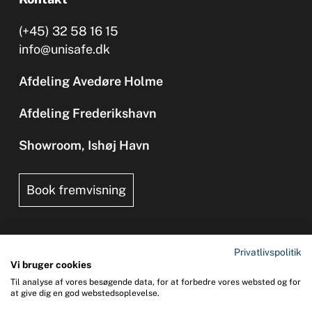
(+45) 32 58 16 15
info@unisafe.dk
Afdeling Avedøre Holme
Afdeling Frederikshavn
Showroom, Ishøj Havn
Book fremvisning
Privatlivspolitik
Vi bruger cookies
Til analyse af vores besøgende data, for at forbedre vores websted og for
Copyright 2026 © UNI-SAFE Safety at Sea
at give dig en god webstedsoplevelse.
CVR: 65015013