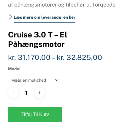
af påhængsmotorer og tilbehør til Torqeedo.
Læs mere om leverandøren her
Cruise 3.0 T – El
Påhængsmotor
Prisinter
kr.
31.170,00
–
kr.
32.825,00
kr. 31.17
Model
til
kr. 32.8
Tilføj Til Kurv