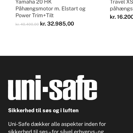
Yamaha 20 HK
Travel XS
Påhængsmotor m. Elstart og
påhængs
Power Trim+Tilt
kr.
16.20
Den
Den
kr.
32.985,00
kr.
40.400,00
oprindelige
aktuelle
pris
pris
var:
er:
kr. 40.400,00.
kr. 32.985,00.
Sikkerhed til søs og i luften
Uni-Safe dækker alle aspekter inden for
sikkerhed til søs – for såvel erhvervs- og