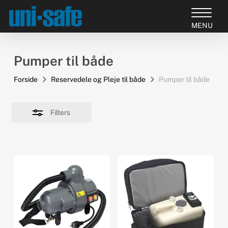
Skip
to
Close
Close
main
Filters
Products
Menu
content
search
Pumper til både
Forside
Reservedele og Pleje til både
Pumper til både
Filters