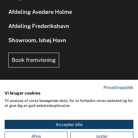
Afdeling Avedøre Holme
Afdeling Frederikshavn
Showroom, Ishøj Havn
Book fremvisning
Privatlivspolitik
Vi bruger cookies
Til analyse af vores besøgende data, for at forbedre vores websted og for
Copyright 2026 © UNI-SAFE Safety at Sea
at give dig en god webstedsoplevelse.
CVR: 65015013
Accepter alle
0
You
Afvis
Juster