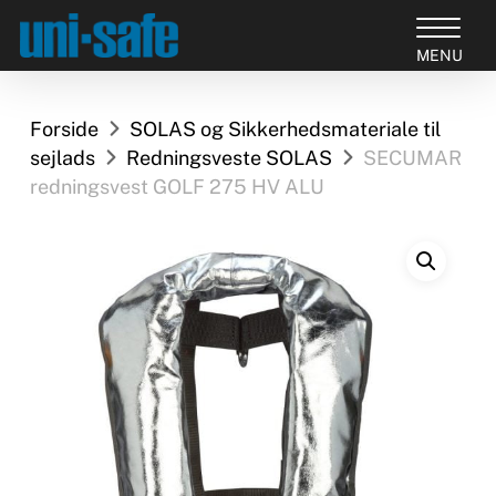
Skip
to
Close
main
Products
Menu
content
search
Forside
SOLAS og Sikkerhedsmateriale til
sejlads
Redningsveste SOLAS
SECUMAR
redningsvest GOLF 275 HV ALU