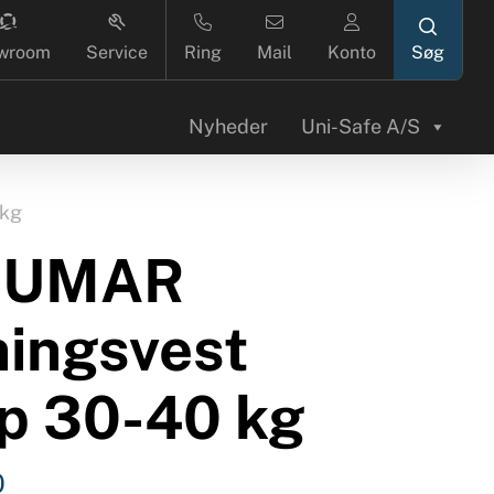
search
wroom
Service
Ring
Mail
Konto
Nyheder
Uni-Safe A/S
 kg
CUMAR
ningsvest
p 30-40 kg
0