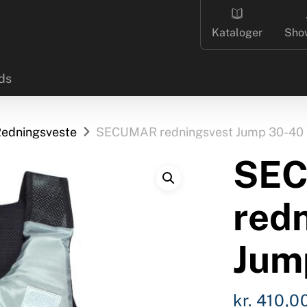
Kataloger
Sho
ds
edningsveste
SECUMAR redningsvest Jump 30-40
SE
red
Jum
kr.
410,0