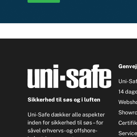
Genvej
Uni-Sa
14 dage
Sikkerhed til søs og i luften
Websh
Showr
Uni-Safe dækker alle aspekter
inden for sikkerhed til søs – for
Certifi
såvel erhvervs- og offshore-
Servic