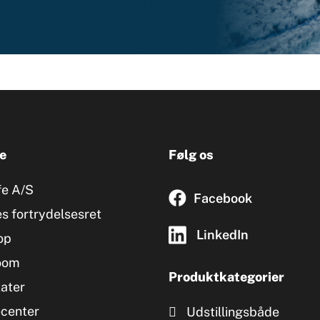
e
Følg os
fe A/S
Facebook
s fortrydelsesret
LinkedIn
op
oom
Produktkategorier
kater
ecenter
Udstillingsbåde