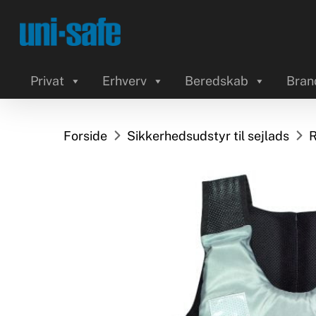
Skip
to
main
content
Privat
Erhverv
Beredskab
Bran
Forside
Sikkerhedsudstyr til sejlads
R