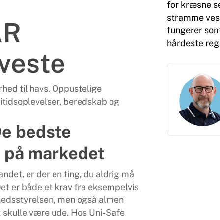
for kræsne se
stramme vest
AR
fungerer som
hårdeste reg
veste
hed til havs. Oppustelige
ritidsoplevelser, beredskab og
e bedste
e på markedet
ndet, er der en ting, du aldrig må
et er både et krav fra eksempelvis
hedsstyrelsen, men også almen
t skulle være ude. Hos Uni-Safe