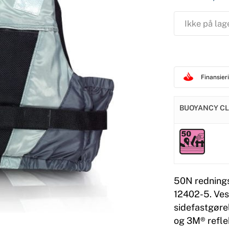
Ikke på lag
Finansie
BUOYANCY C
50N rednings
12402-5. Ves
sidefastgøre
og 3M® refle