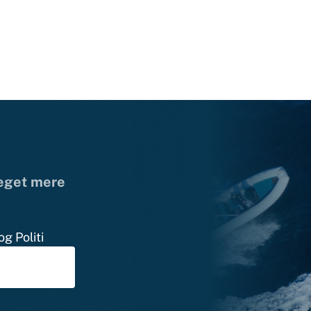
meget mere
g Politi