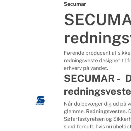
Secumar
SECUM
rednings
Førende producent af sikker
redningsveste designet til f
erhverv på vandet.
SECUMAR - D
redningsvest
Når du bevæger dig ud på va
glemme.
Redningsvesten.
D
Søfartsstyrelsen og Sikker
sund fornuft, hvis nu uhelde