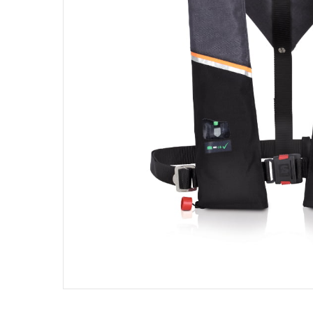
Products
search