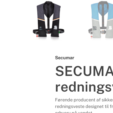
Secumar
SECUM
rednings
Førende producent af sikker
redningsveste designet til f
erhverv på vandet.