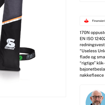
Finansie
170N oppuste
EN ISO 12402
redningsvest
“Useless Unl
flade og sma
“rigtige” kl
bajonetbesla
nakkefleece 