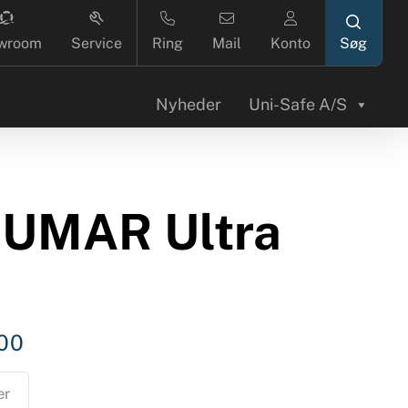
search
wroom
Service
Ring
Mail
Konto
Nyheder
Uni-Safe A/S
UMAR Ultra
00
er