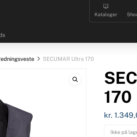
Kataloger
Sho
ds
edningsveste
SECUMAR Ultra 170
SEC
170
kr.
1.349,
Ikke på lag