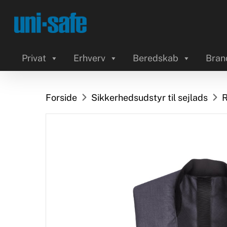
Skip
to
main
content
Privat
Erhverv
Beredskab
Bran
Forside
Sikkerhedsudstyr til sejlads
R