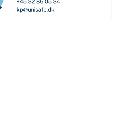
+45 32 86 05 34
kp@unisafe.dk