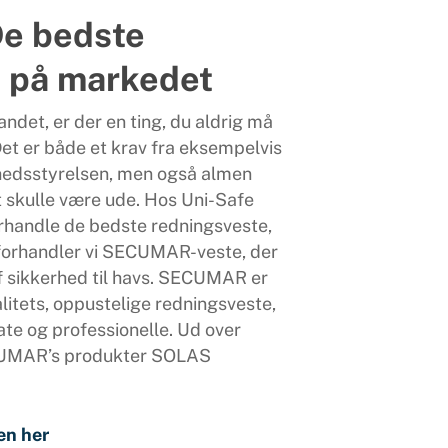
e bedste
e på markedet
ndet, er der en ting, du aldrig må
et er både et krav fra eksempelvis
hedsstyrelsen, men også almen
t skulle være ude. Hos Uni-Safe
 forhandle de bedste redningsveste,
 forhandler vi SECUMAR-veste, der
f sikkerhed til havs. SECUMAR er
litets, oppustelige redningsveste,
ate og professionelle. Ud over
CUMAR’s produkter SOLAS
en her