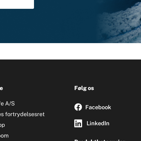
e
Følg os
fe A/S
Facebook
s fortrydelsesret
LinkedIn
op
oom