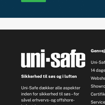
Genvej
Uni-Sa
14 dage
Sikkerhed til søs og i luften
Websh
Showr
Uni-Safe dækker alle aspekter
inden for sikkerhed til søs – for
Certifi
såvel erhvervs- og offshore-
Servic