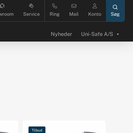
search
wroom
Service
Ring
Mail
Konto
Nyheder
Uni-Safe A/S
Tilbud