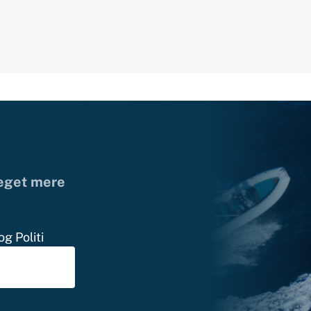
meget mere
g Politi