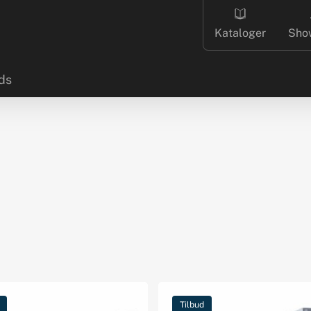
Kataloger
Sho
ds
Tilbud