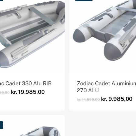
ac Cadet 330 Alu RIB
Zodiac Cadet Aluminiu
270 ALU
Den
Den
kr.
19.985,00
99,00
oprindelige
aktuelle
Den
D
kr.
9.985,00
kr.
14.599,00
pris
pris
oprindelige
a
var:
er:
pris
p
kr. 37.199,00.
kr. 19.985,00.
var:
e
kr. 14.599,00.
k