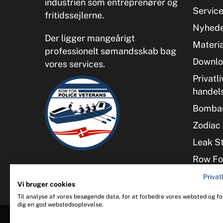
industrien som entreprenører og
Servic
fritidssejlerne.
Nyhed
Der ligger mangeårigt
Materia
professionelt sømandsskab bag
Downlo
vores services.
Privatli
handel
Bombar
Zodiac 
Leak S
Row For
Privatl
Vi bruger cookies
Til analyse af vores besøgende data, for at forbedre vores websted og for
dig en god webstedsoplevelse.