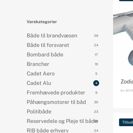
Products
search
Varekategorier
Både til brandvæsen
26
Både til forsvaret
24
Bombard både
17
Brancher
19
Cadet Aero
5
Zodi
Cadet Alu
4
kr.
37.1
Fremhævede produkter
9
Påhængsmotorer til båd
30
Politibåde
23
Reservedele og Pleje til både
59
Tilbud
RIB både erhverv
24