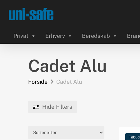
Skip
to
main
content
Privat
Erhverv
Beredskab
Bran
Cadet Alu
Forside
Cadet Alu
Hide
Filters
Tilbud