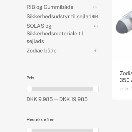
RIB og Gummibåde
62
Sikkerhedsudstyr til sejlads
104
SOLAS og
78
Sikkerhedsmateriale til
sejlads
Zodiac både
41
Zodi
Pris
350
kr.
21.1
DKK 9,985 — DKK 19,985
Hestekræfter