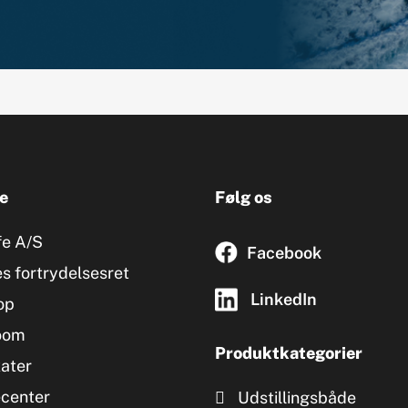
e
Følg os
fe A/S
Facebook
s fortrydelsesret
LinkedIn
op
oom
Produktkategorier
kater
ecenter
Udstillingsbåde