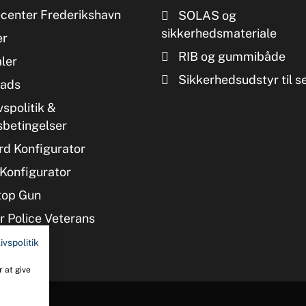
ecenter Frederikshavn
SOLAS og
sikkerhedsmateriale
er
RIB og gummibåde
ler
Sikkerhedsudstyr til s
ads
vspolitik &
sbetingelser
d Konfigurator
Konfigurator
top Gun
 Police Veterans
ivspolitik
 at give