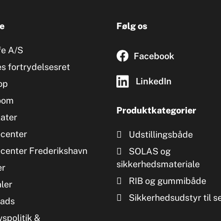
e
Følg os
fe A/S
Facebook
s fortrydelsesret
LinkedIn
op
oom
Produktkategorier
kater
ecenter
Udstillingsbåde
ecenter Frederikshavn
SOLAS og
sikkerhedsmateriale
er
RIB og gummibåde
ler
Sikkerhedsudstyr til s
ads
vspolitik &