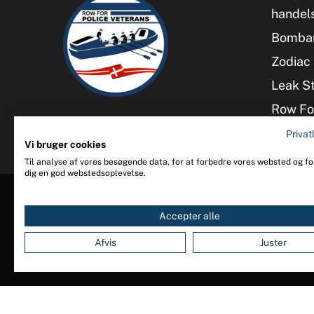
handel
Bombar
Zodiac 
Leak S
Row For
Privatl
Vi bruger cookies
Til analyse af vores besøgende data, for at forbedre vores websted og for
dig en god webstedsoplevelse.
Accepter alle
Afvis
Juster