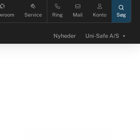
search
wroom
Service
Ring
Mail
Konto
Nyheder
Uni-Safe A/S