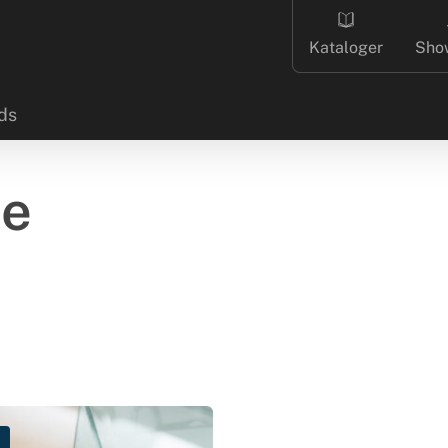
Kataloger
Sho
ds
ne