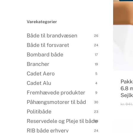
Products
Varekategorier
search
Både til brandvæsen
26
Både til forsvaret
24
Bombard både
17
Brancher
19
Cadet Aero
5
Pakk
Cadet Alu
4
6.8 
Fremhævede produkter
9
Sejlk
Påhængsmotorer til båd
30
kr.
941.
Politibåde
23
Reservedele og Pleje til både
59
RIB både erhverv
24