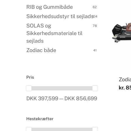
RIB og Gummibåde
62
Sikkerhedsudstyr til sejlads
104
SOLAS og
78
Sikkerhedsmateriale til
sejlads
Zodiac både
41
Pris
Zodi
kr.
85
DKK 397,599 — DKK 856,699
Hestekræfter