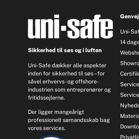
Genvej
Uni-Sa
14 dage
Sikkerhed til søs og i luften
Websh
Showr
Uni-Safe dækker alle aspekter
inden for sikkerhed til søs – for
Certifi
såvel erhvervs- og offshore-
Servic
industrien som entreprenører og
Servic
fritidssejlerne.
Nyhed
Der ligger mangeårigt
Materia
professionelt sømandsskab bag
Downlo
vores services.
Privatli