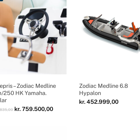
epris – Zodiac Medline
Zodiac Medline 6.8
m/250 HK Yamaha.
Hypalon
lar
kr.
452.999,00
Den
Den
kr.
759.500,00
835,00
oprindelige
aktuelle
pris
pris
var:
er:
kr. 941.835,00.
kr. 759.500,00.