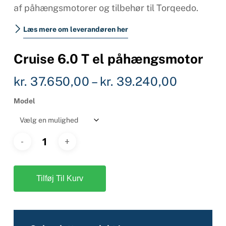
af påhængsmotorer og tilbehør til Torqeedo.
Læs mere om leverandøren her
Cruise 6.0 T el påhængsmotor
Prisinter
kr.
37.650,00
–
kr.
39.240,00
kr. 37.6
Model
til
kr. 39.2
Tilføj Til Kurv