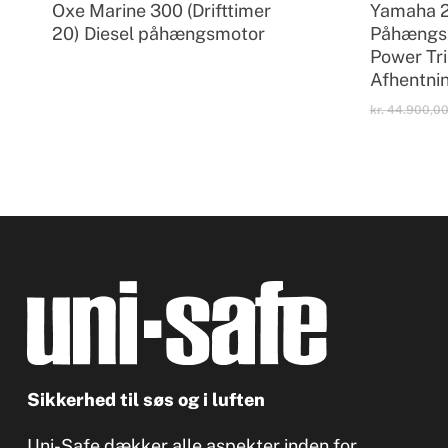
Oxe Marine 300 (Drifttimer
Yamaha 
20) Diesel påhængsmotor
Påhængsm
Power Tri
Afhentni
kr.
44.900,0
Sikkerhed til søs og i luften
Uni-Safe dækker alle aspekter inden for