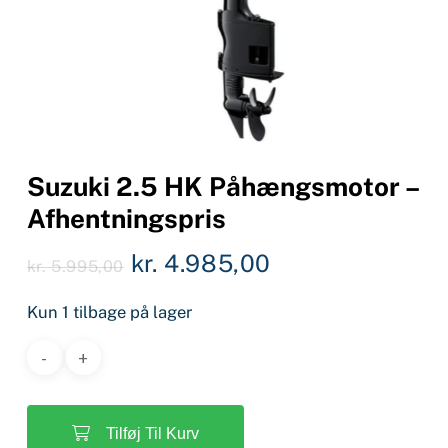
Suzuki 2.5 HK Påhængsmotor –
Afhentningspris
Den
Den
kr.
4.985,00
kr.
5.995,00
oprindelige
aktuelle
Kun 1 tilbage på lager
pris
pris
var:
er:
kr. 5.995,00.
kr. 4.985,00.
Tilføj Til Kurv