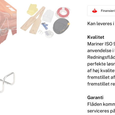
Finansie
Kan leveres i
Kvalitet
Mariner ISO 9
anvendelse i 
Redningsflåd
perfekte løsn
af høj kvalit
fremstillet a
fremstillet r
Garanti
Flåden komme
serviceres p