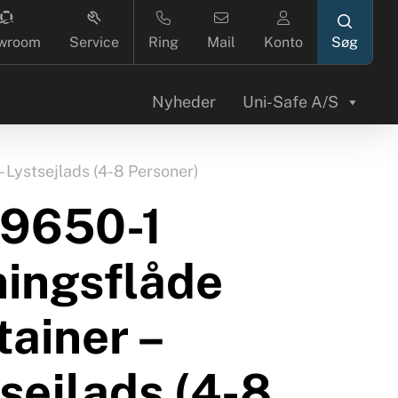
search
wroom
Service
Ring
Mail
Konto
Nyheder
Uni-Safe A/S
 Lystsejlads (4-8 Personer)
 9650-1
ningsflåde
ainer –
sejlads (4-8