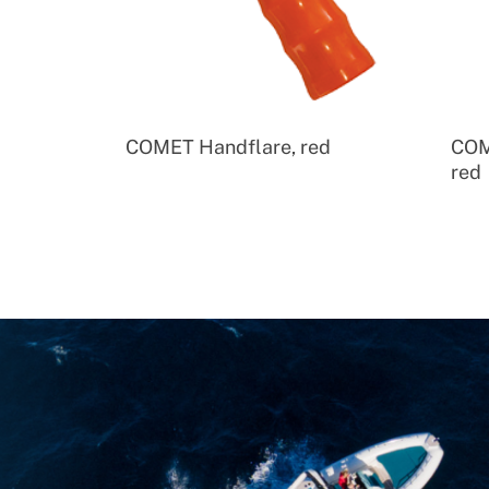
COMET Handflare, red
COM
red