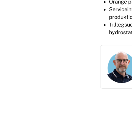
Orange po
Serviceint
produkti
Tillægsud
hydrostat