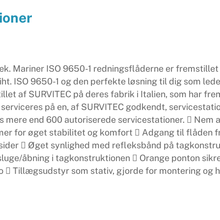
ioner
k. Mariner ISO 9650-1 redningsflåderne er fremstillet ti
. ISO 9650-1 og den perfekte løsning til dig som leder
illet af SURVITEC på deres fabrik i Italien, som har fr
serviceres på en, af SURVITEC godkendt, servicestatio
's mere end 600 autoriserede servicestationer.  Nem a
er for øget stabilitet og komfort  Adgang til flåden f
e sider  Øget synlighed med refleksbånd på tagkonst
sluge/åbning i tagkonstruktionen  Orange ponton sikre
to  Tillægsudstyr som stativ, gjorde for montering og