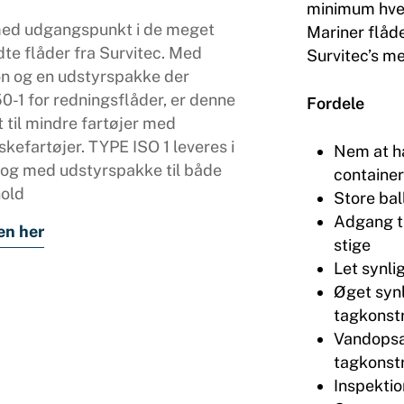
minimum hver
med udgangspunkt i de meget
Mariner flåd
e flåder fra Survitec. Med
Survitec’s m
on og en udstyrspakke der
0-1 for redningsflåder, er denne
Fordele
 til mindre fartøjer med
efartøjer. TYPE ISO 1 leveres i
Nem at hå
 og med udstyrspakke til både
container
hold
Store bal
Adgang ti
en her
stige
Let synli
Øget syn
tagkonst
Vandopsa
tagkonst
Inspektio