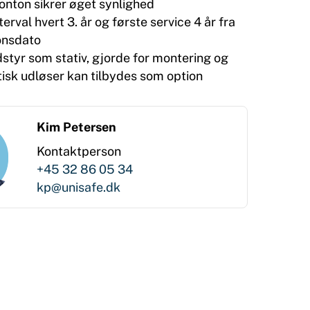
nton sikrer øget synlighed
erval hvert 3. år og første service 4 år fra
onsdato
styr som stativ, gjorde for montering og
isk udløser kan tilbydes som option
Kim Petersen
Kontaktperson
+45 32 86 05 34
kp@unisafe.dk