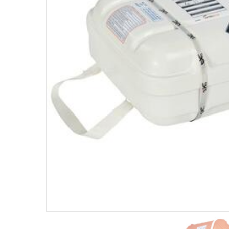
Products
search