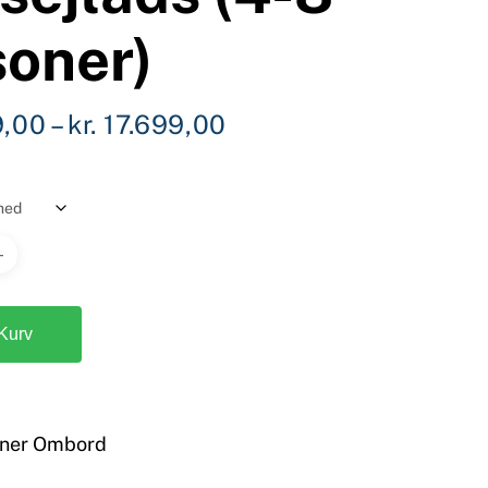
soner)
Prisinterval:
9,00
–
kr.
17.699,00
kr. 15.699,00
til
kr. 17.699,00
 Kurv
oner Ombord