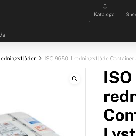
Kataloger
Sho
ds
edningsflåder
ISO 9650-1 redningsflåde Container –
ISO
red
Cont
Lyst