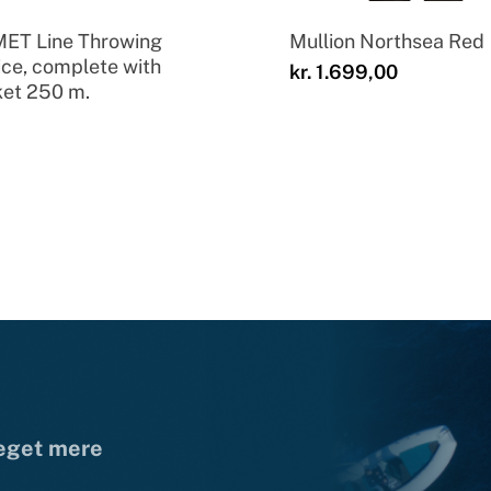
ET Line Throwing
Mullion Northsea Red
ce, complete with
kr.
1.699,00
ket 250 m.
meget mere