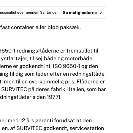
Se mulighederne
ringsmuligheder gennem Santander
 fast container eller blød paksæk.
650-1 redningsflåderne er fremstillet til
lystfartøjer, til sejlbåde og motorbåde.
erne er godkendt iht. ISO 9650-1 og den
ing til dig som leder efter en redningsflåde
et, men til en overkommelig pris. Flåderne er
f SURVITEC på deres fabrik i Italien, som har
edningsflåder siden 1977!
r med 12 års garanti forudsat at den
å en, af SURVITEC godkendt, servicestation