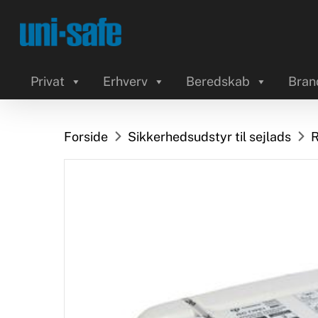
Skip
to
main
content
Privat
Erhverv
Beredskab
Bran
Forside
Sikkerhedsudstyr til sejlads
R