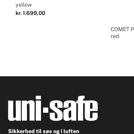
yellow
kr.
1.699,00
COMET Pa
red
Sikkerhed til søs og i luften