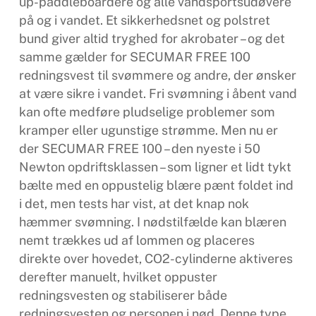
up-paddleboardere og alle vandsportsudøvere
på og i vandet. Et sikkerhedsnet og polstret
bund giver altid tryghed for akrobater – og det
samme gælder for SECUMAR FREE 100
redningsvest til svømmere og andre, der ønsker
at være sikre i vandet. Fri svømning i åbent vand
kan ofte medføre pludselige problemer som
kramper eller ugunstige strømme. Men nu er
der SECUMAR FREE 100 – den nyeste i 50
Newton opdriftsklassen – som ligner et lidt tykt
bælte med en oppustelig blære pænt foldet ind
i det, men tests har vist, at det knap nok
hæmmer svømning. I nødstilfælde kan blæren
nemt trækkes ud af lommen og placeres
direkte over hovedet, CO2-cylinderne aktiveres
derefter manuelt, hvilket oppuster
redningsvesten og stabiliserer både
redningsvesten og personen i nød. Denne type