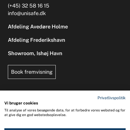
(+45) 32 58 16 15
info@unisafe.dk
Afdeling Avedøre Holme
Afdeling Frederikshavn
Showroom, Ishøj Havn
Book fremvisning
Privatlivspolitik
Vi bruger cookies
Til analyse af vores besøgende data, for at forbedre vores websted og for
Copyright 2026 © UNI-SAFE Safety at Sea
at give dig en god webstedsoplevelse.
CVR: 65015013