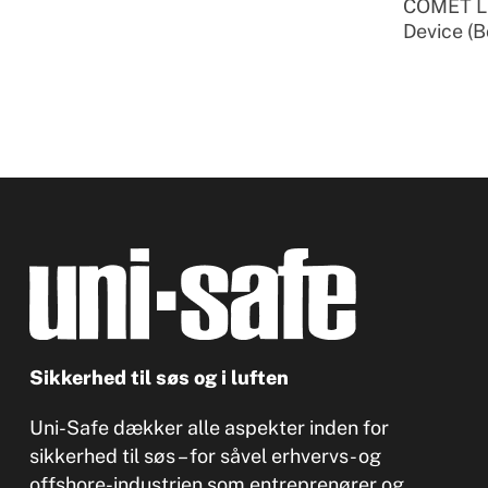
COMET Li
Device (B
Sikkerhed til søs og i luften
Uni-Safe dækker alle aspekter inden for
sikkerhed til søs – for såvel erhvervs- og
offshore-industrien som entreprenører og