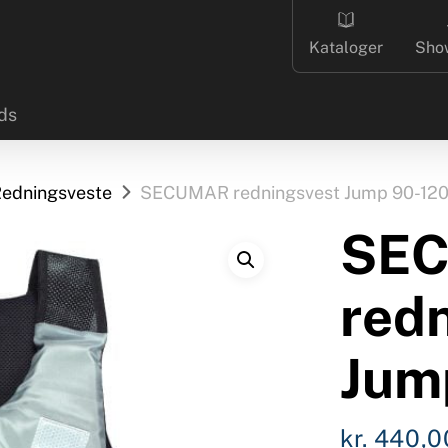
Kataloger
Sho
ds
edningsveste
SECUMAR redningsvest Jump 90-120
SE
red
Jum
kr.
440,0