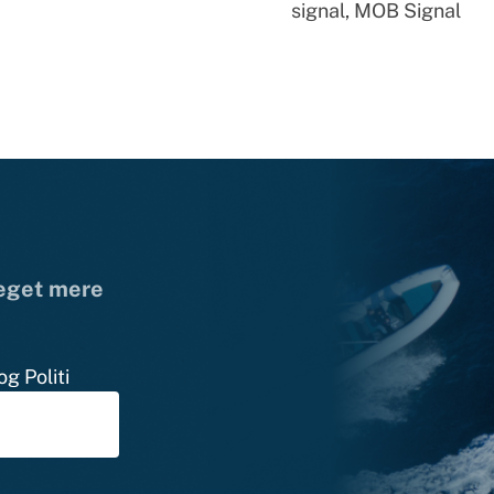
signal, MOB Signal
meget mere
g Politi