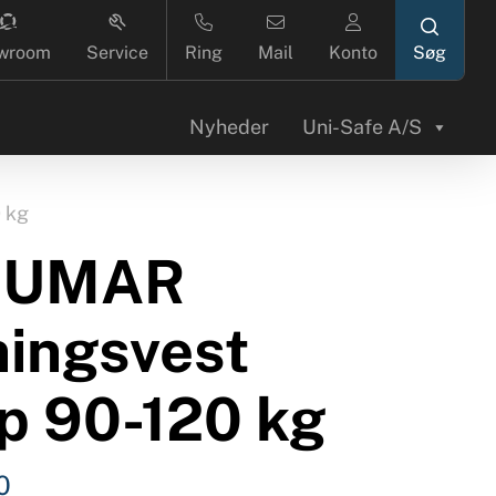
search
wroom
Service
Ring
Mail
Konto
Nyheder
Uni-Safe A/S
 kg
CUMAR
ningsvest
p 90-120 kg
0