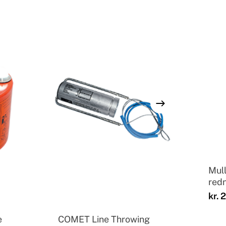
Mull
red
kr.
2
e
COMET Line Throwing