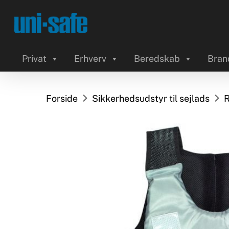
Skip
to
main
content
Privat
Erhverv
Beredskab
Bran
Forside
Sikkerhedsudstyr til sejlads
R