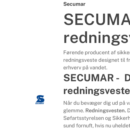
Secumar
SECUM
rednings
Førende producent af sikker
redningsveste designet til f
erhverv på vandet.
SECUMAR - D
redningsvest
Når du bevæger dig ud på va
glemme.
Redningsvesten.
D
Søfartsstyrelsen og Sikker
sund fornuft, hvis nu uhelde