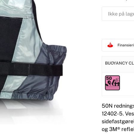
Ikke på lag
Finansie
BUOYANCY C
50N rednings
12402-5. Ves
sidefastgøre
og 3M® refle