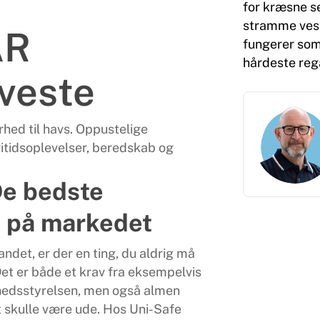
for kræsne se
stramme vest
AR
fungerer som
hårdeste reg
veste
hed til havs. Oppustelige
ritidsoplevelser, beredskab og
e bedste
e på markedet
ndet, er der en ting, du aldrig må
et er både et krav fra eksempelvis
hedsstyrelsen, men også almen
t skulle være ude. Hos Uni-Safe