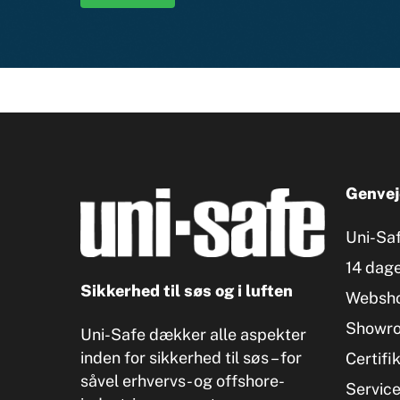
Genvej
Uni-Sa
14 dage
Sikkerhed til søs og i luften
Websh
Showr
Uni-Safe dækker alle aspekter
inden for sikkerhed til søs – for
Certifi
såvel erhvervs- og offshore-
Servic