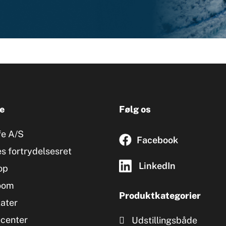
e
Følg os
fe A/S
Facebook
s fortrydelsesret
LinkedIn
op
oom
Produktkategorier
kater
ecenter
Udstillingsbåde