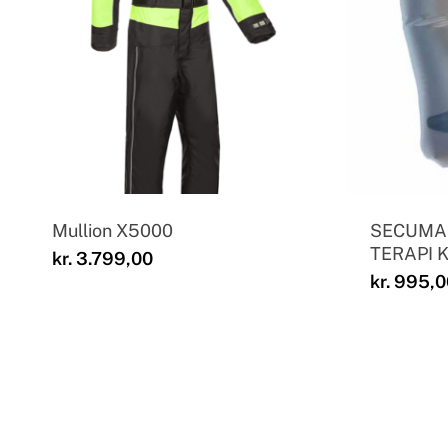
Mullion X5000
SECUMAR
TERAPI K
kr.
3.799,00
kr.
995,0