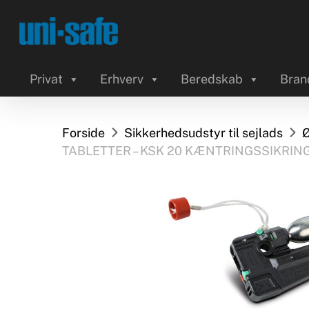
Skip
to
main
content
Privat
Erhverv
Beredskab
Bran
Forside
Sikkerhedsudstyr til sejlads
Ø
TABLETTER – KSK 20 KÆNTRINGSSIKRIN