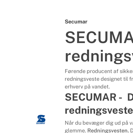
Secumar
SECUM
rednings
Products
Førende producent af sikker
search
redningsveste designet til f
erhverv på vandet.
SECUMAR - D
redningsvest
Når du bevæger dig ud på va
glemme.
Redningsvesten.
D