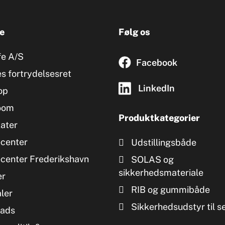
e
Følg os
fe A/S
Facebook
s fortrydelsesret
LinkedIn
op
oom
Produktkategorier
kater
ecenter
Udstillingsbåde
ecenter Frederikshavn
SOLAS og
sikkerhedsmateriale
er
RIB og gummibåde
ler
Sikkerhedsudstyr til s
ads