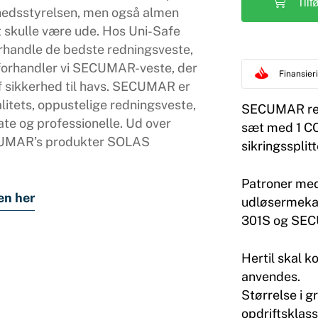
Tilf
hedsstyrelsen, men også almen
t skulle være ude. Hos Uni-Safe
 forhandle de bedste redningsveste,
 forhandler vi SECUMAR-veste, der
Finansie
f sikkerhed til havs. SECUMAR er
litets, oppustelige redningsveste,
SECUMAR res
ate og professionelle. Ud over
sæt med 1 CO
CUMAR’s produkter SOLAS
sikringssplit
Patroner med
en her
udløsermeka
301S og SEC
Hertil skal k
anvendes.
Størrelse i 
opdriftsklass