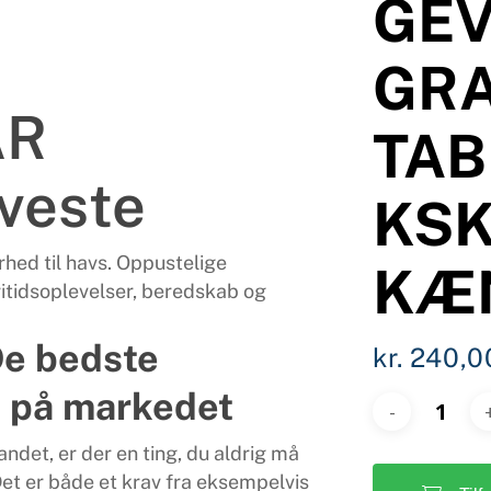
GEV
GR
AR
TAB
veste
KSK
hed til havs. Oppustelige
KÆ
ritidsoplevelser, beredskab og
e bedste
kr.
240,0
e på markedet
ndet, er der en ting, du aldrig må
et er både et krav fra eksempelvis