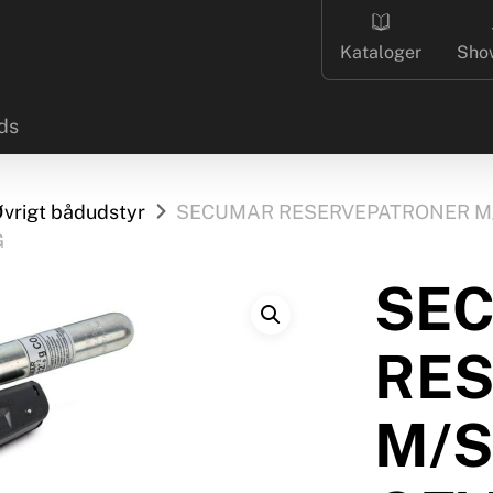
Kataloger
Sho
ds
vrigt bådudstyr
SECUMAR RESERVEPATRONER M/
G
SE
RE
M/