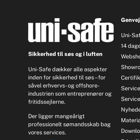
Genvej
Uni-Sa
14 dage
Sikkerhed til søs og i luften
Websh
Showr
Uni-Safe dækker alle aspekter
inden for sikkerhed til søs – for
Certifi
såvel erhvervs- og offshore-
Servic
industrien som entreprenører og
Servic
fritidssejlerne.
Nyhed
Der ligger mangeårigt
Materia
professionelt sømandsskab bag
Downlo
vores services.