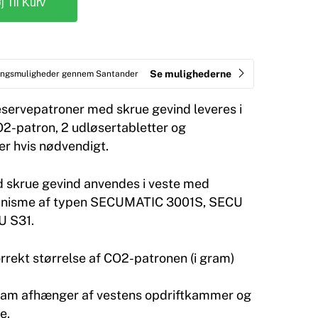
øj Til Kurv
Se mulighederne
ringsmuligheder gennem Santander
ervepatroner med skrue gevind leveres i
2-patron, 2 udløsertabletter og
ter hvis nødvendigt.
 skrue gevind anvendes i veste med
nisme af typen SECUMATIC 3001S, SECU
U S31.
orrekt størrelse af CO2-patronen (i gram)
gram afhænger af vestens opdriftkammer og
e.