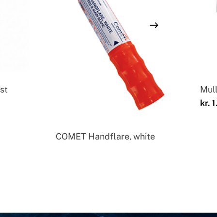
st
Mul
kr.
1
COMET Handflare, white