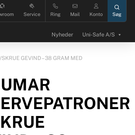
search
wroom
Service
Ring
Mail
Konto
Nyheder
Uni-Safe A/S
SKRUE GEVIND – 38 GRAM MED
CUMAR
SERVEPATRONER
SKRUE