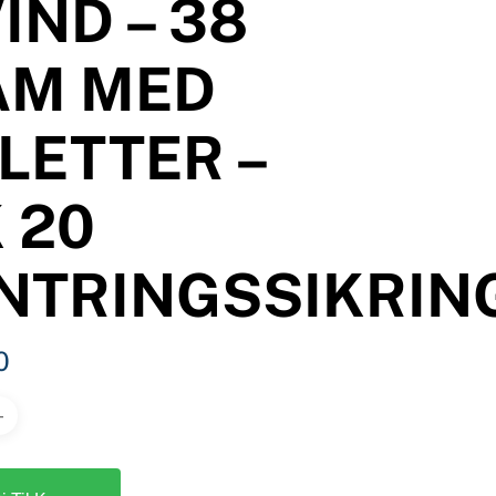
IND – 38
AM MED
LETTER –
 20
NTRINGSSIKRIN
0