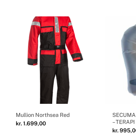
Mullion Northsea Red
SECUMAR 
– TERAPI
kr.
1.699,00
kr.
995,0