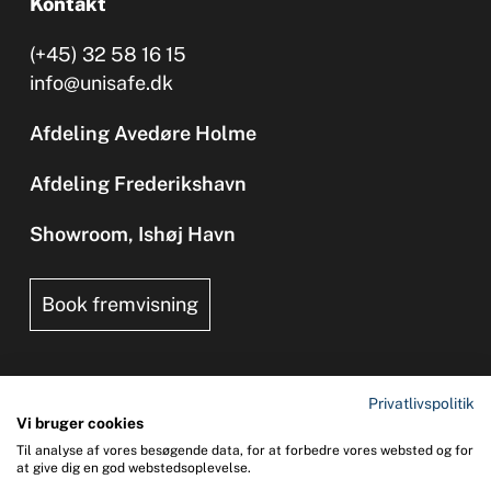
Kontakt
(+45) 32 58 16 15
info@unisafe.dk
Afdeling Avedøre Holme
Afdeling Frederikshavn
Showroom, Ishøj Havn
Book fremvisning
Privatlivspolitik
Vi bruger cookies
Til analyse af vores besøgende data, for at forbedre vores websted og for
Copyright 2026 © UNI-SAFE Safety at Sea
at give dig en god webstedsoplevelse.
CVR: 65015013