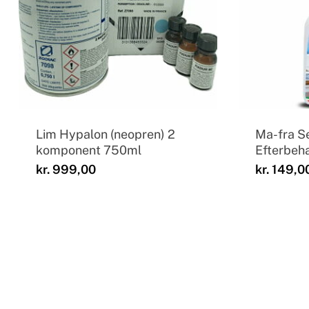
Lim Hypalon (neopren) 2
Ma-fra S
komponent 750ml
Efterbeh
kr.
999,00
kr.
149,0