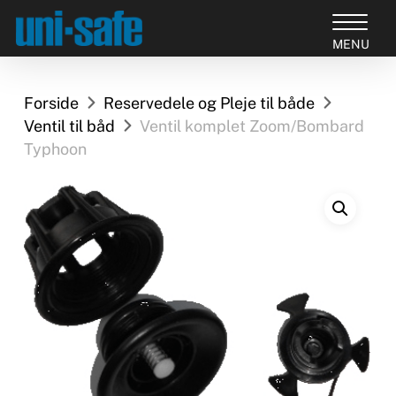
Skip
to
Close
main
Products
Menu
content
search
Forside
Reservedele og Pleje til både
Ventil til båd
Ventil komplet Zoom/Bombard
Typhoon