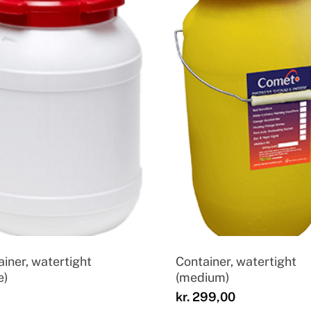
iner, watertight
Container, watertight
e)
(medium)
kr.
299,00