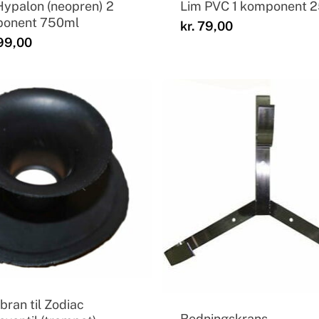
Hypalon (neopren) 2
Lim PVC 1 komponent 
onent 750ml
kr.
79,00
99,00
ran til Zodiac
Redningskrans