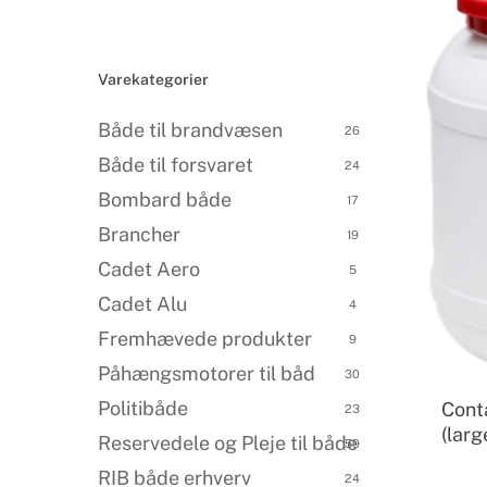
Varekategorier
Både til brandvæsen
26
Både til forsvaret
24
Bombard både
17
Brancher
19
Cadet Aero
5
Cadet Alu
4
Fremhævede produkter
Products
9
search
Påhængsmotorer til båd
30
Politibåde
Conta
23
(larg
Reservedele og Pleje til både
59
RIB både erhverv
24