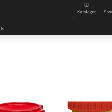
Kataloger
Sho
ds