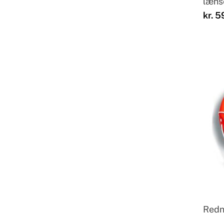
læns
kr.
59
Redn