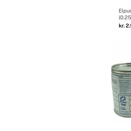
Elpu
(0.25
kr.
2.