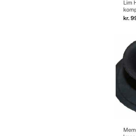
Lim 
komp
kr.
9
Memb