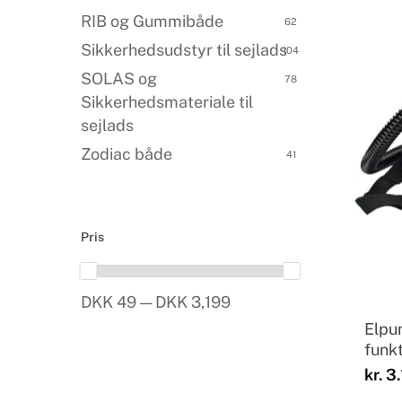
RIB og Gummibåde
62
Sikkerhedsudstyr til sejlads
104
SOLAS og
78
Sikkerhedsmateriale til
sejlads
Zodiac både
41
Pris
DKK 49 — DKK 3,199
Elpu
funkt
kr.
3.