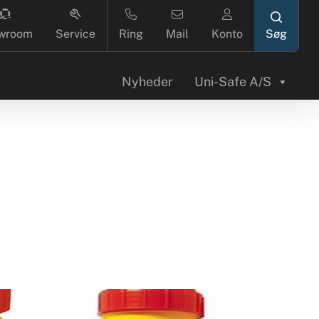
search
wroom
Service
Ring
Mail
Konto
Nyheder
Uni-Safe A/S