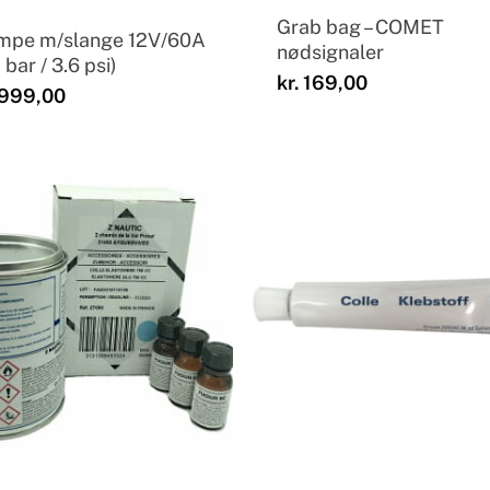
Grab bag – COMET
mpe m/slange 12V/60A
nødsignaler
 bar / 3.6 psi)
kr.
169,00
999,00