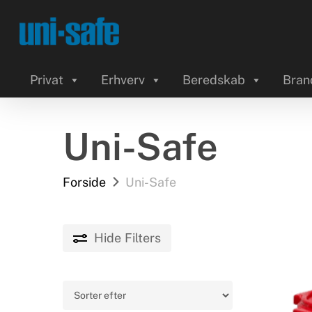
Skip
to
main
content
Privat
Erhverv
Beredskab
Bran
Uni-Safe
Forside
Uni-Safe
Hide
Filters