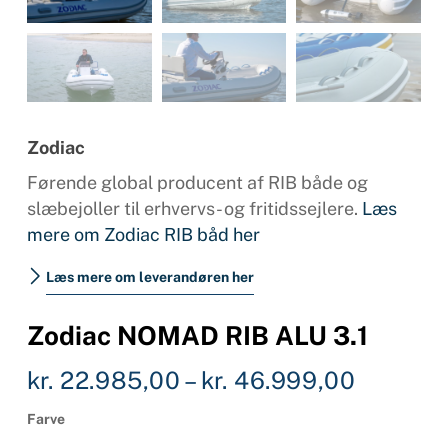
Zodiac
Førende global producent af RIB både og
slæbejoller til erhvervs- og fritidssejlere.
Læs
mere om Zodiac RIB båd her
Læs mere om leverandøren her
Zodiac NOMAD RIB ALU 3.1
Prisinte
kr.
22.985,00
–
kr.
46.999,00
kr. 22.
Farve
til