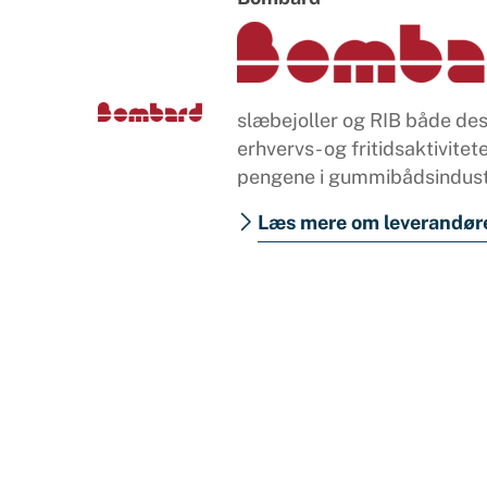
slæbejoller og RIB både desi
erhvervs- og fritidsaktivite
pengene i gummibådsindust
Læs mere om leverandør