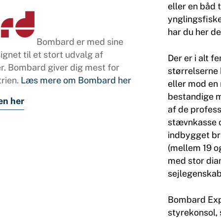
eller en båd 
ynglingsfisk
har du her d
Bombard er med sine
gnet til et stort udvalg af
Der er i alt 
ter. Bombard giver dig mest for
størrelserne
rien.
Læs mere om Bombard her
eller mod en
bestandige m
en her
af de profes
stævnkasse o
indbygget b
(mellem 19 og
med stor dia
sejlegenskab
Bombard Expl
styrekonsol,