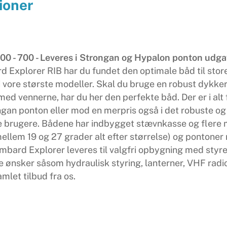
ioner
 600 - 700 - Leveres i Strongan og Hypalon ponton udga
xplorer RIB har du fundet den optimale båd til store op
 i vore største modeller. Skal du bruge en robust dykker
med vennerne, har du her den perfekte båd. Der er i alt
ngan ponton eller mod en merpris også i det robuste o
le brugere. Bådene har indbygget stævnkasse og flere 
lem 19 og 27 grader alt efter størrelse) og pontoner 
bard Explorer leveres til valgfri opbygning med styre
 ønsker såsom hydraulisk styring, lanterner, VHF radio,
let tilbud fra os.