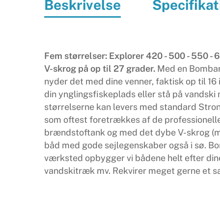
Beskrivelse
Specifikat
Fem størrelser: Explorer 420 - 500 - 550 -
V-skrog på op til 27 grader.
Med en Bombard E
nyder det med dine venner, faktisk op til 16
din ynglingsfiskeplads eller stå på vandski 
størrelserne kan levers med standard Stro
som oftest foretrækkes af de professionel
brændstoftank og med det dybe V-skrog (mel
båd med gode sejlegenskaber også i sø. Bom
værksted opbygger vi bådene helt efter dine
vandskitræk mv. Rekvirer meget gerne et sam