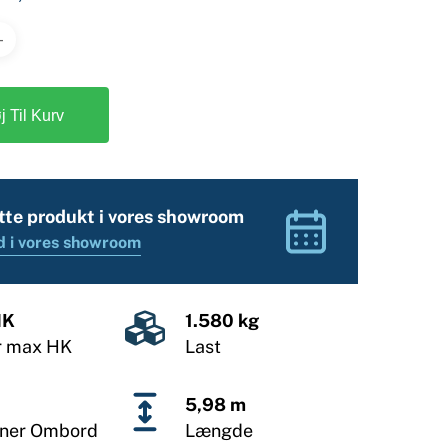
øj Til Kurv
tte produkt i vores showroom
d i vores showroom
HK
1.580 kg
r max HK
Last
5,98 m
oner Ombord
Længde