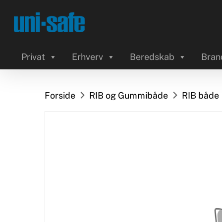
Skip
to
main
content
Privat
Erhverv
Beredskab
Bran
Forside
RIB og Gummibåde
RIB både