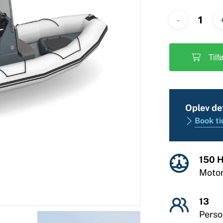
Tilf
Oplev de
Book ti
150 
Moto
13
Pers