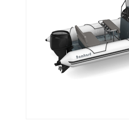
Products
search