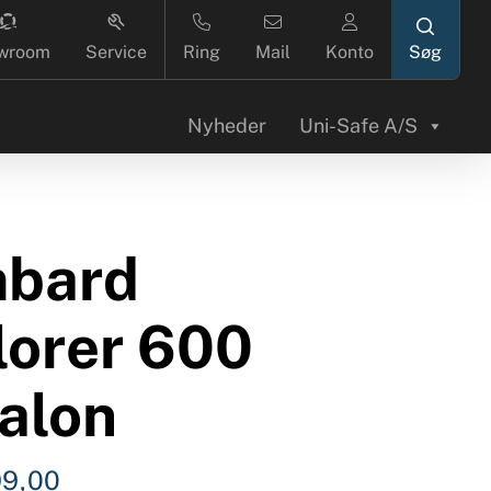
search
wroom
Service
Ring
Mail
Konto
Nyheder
Uni-Safe A/S
bard
lorer 600
alon
99,00