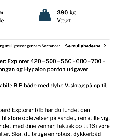
 m
390 kg
de
Vægt
Se mulighederne
ringsmuligheder gennem Santander
er: Explorer 420 – 500 – 550 – 600 – 700 –
rongan og Hypalon ponton udgaver
abile RIB både med dybe V-skrog på op til
rd Explorer RIB har du fundet den
il store oplevelser på vandet, i en stille vig,
 det med dine venner, faktisk op til 16 i vore
ller. Skal du bruge en robust dykkerbåd