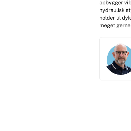
opbygger vi 
hydraulisk st
holder til dy
meget gerne e