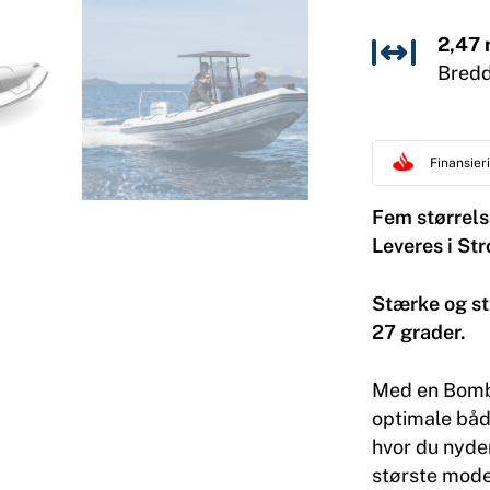
2,47
Bred
Finansie
Fem størrels
Leveres i St
Stærke og st
27 grader.
Med en Bomba
optimale båd t
hvor du nyder
største mode