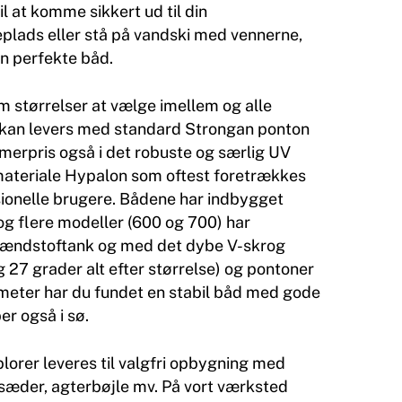
til at komme sikkert ud til din
eplads eller stå på vandski med vennerne,
en perfekte båd.
fem størrelser at vælge imellem og alle
 kan levers med standard Strongan ponton
 merpris også i det robuste og særlig UV
ateriale Hypalon som oftest foretrækkes
sionelle brugere. Bådene har indbygget
g flere modeller (600 og 700) har
rændstoftank og med det dybe V-skrog
 27 grader alt efter størrelse) og pontoner
meter har du fundet en stabil båd med gode
er også i sø.
orer leveres til valgfri opbygning med
 sæder, agterbøjle mv. På vort værksted