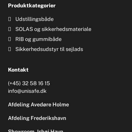
Produktkategorier
Udstillingsbåde
SOLAS og sikkerhedsmateriale
RIB og gummibåde
Sikkerhedsudstyr til sejlads
Kontakt
(+45) 32 58 16 15
info@unisafe.dk
Afdeling Avedøre Holme
Afdeling Frederikshavn
Showroom, Ishøj Havn