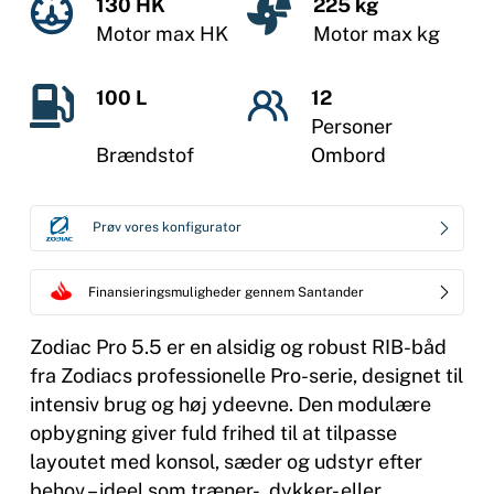
130 HK
225 kg
Motor max HK
Motor max kg
100 L
12
Personer
Brændstof
Ombord
Prøv vores konfigurator
Finansieringsmuligheder gennem Santander
Zodiac Pro 5.5 er en alsidig og robust RIB-båd
fra Zodiacs professionelle Pro-serie, designet til
intensiv brug og høj ydeevne. Den modulære
opbygning giver fuld frihed til at tilpasse
layoutet med konsol, sæder og udstyr efter
behov – ideel som træner-, dykker- eller