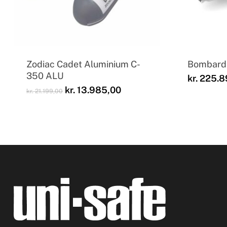
Zodiac Cadet Aluminium C-
Bombard 
350 ALU
kr.
225.8
Den
Den
kr.
13.985,00
kr.
21.199,00
oprindelige
aktuelle
pris
pris
var:
er:
kr. 21.199,00.
kr. 13.985,00.