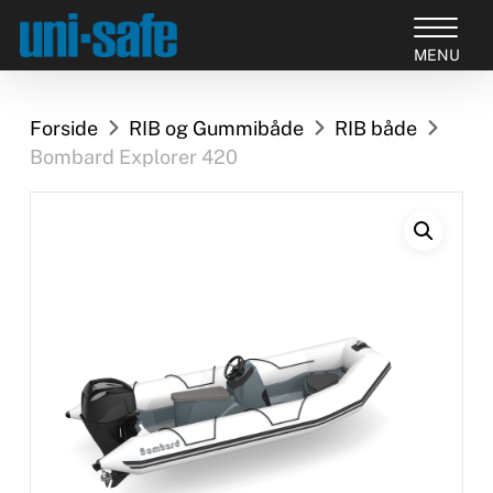
Skip
to
Close
main
Products
Menu
content
search
Forside
RIB og Gummibåde
RIB både
Bombard Explorer 420