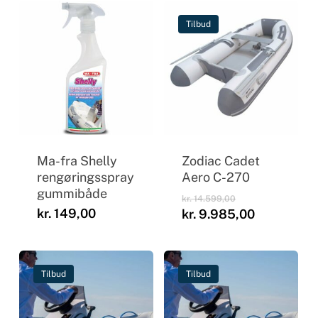
Tilbud
Ma-fra Shelly
Zodiac Cadet
rengøringsspray
Aero C-270
gummibåde
Den
kr.
14.599,00
oprindelige
kr.
149,00
Den
kr.
9.985,00
pris
aktuelle
var:
pris
kr. 14.599,00.
er:
kr. 9.985,
Tilbud
Tilbud