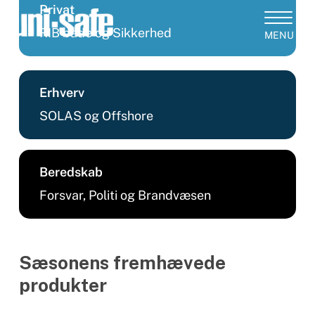
Skip
Privat
to
RIB både og Sikkerhed
Close
main
Products
Menu
content
search
Erhverv
SOLAS og Offshore
Beredskab
Forsvar, Politi og Brandvæsen
Sæsonens fremhævede
produkter