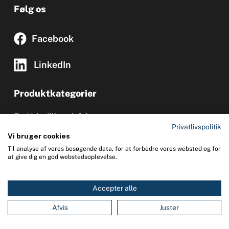
Følg os
Facebook
LinkedIn
Produktkategorier
Udstillingsbåde
Privatlivspolitik
SOLAS og sikkerhedsmateriale
Vi bruger cookies
Til analyse af vores besøgende data, for at forbedre vores websted og for
RIB og gummibåde
at give dig en god webstedsoplevelse.
Sikkerhedsudstyr til sejlads
Accepter alle
0
You
Kontakt
Afvis
Juster
(+45) 32 58 16 15