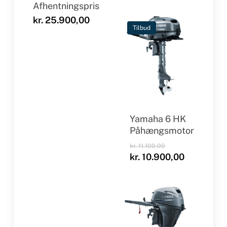
Afhentningspris
kr.
25.900,00
Tilbud
Yamaha 6 HK
Påhængsmotor
Den
kr.
11.100,00
oprindelige
Den
kr.
10.900,00
pris
aktuelle
var:
pris
kr. 11.100,00.
er:
kr. 10.900