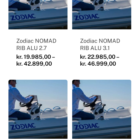
Zodiac NOMAD
Zodiac NOMAD
RIB ALU 2.7
RIB ALU 3.1
kr.
19.985,00
–
kr.
22.985,00
–
Prisinterval:
Prisinter
kr.
42.899,00
kr.
46.999,00
kr. 19.985,00
kr. 22.9
til
til
kr. 42.899,00
kr. 46.9