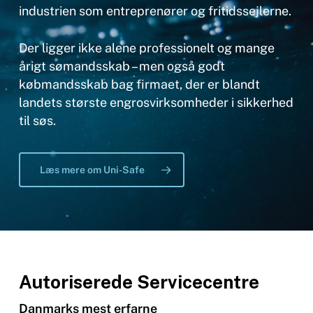
industrien som entreprenører og fritidssejlerne.
Der ligger ikke alene professionelt og mange
årigt sømandsskab – men også godt
købmandsskab bag firmaet, der er blandt
landets største engrosvirksomheder i sikkerhed
til søs.
Læs mere om Uni-Safe
Autoriserede Servicecentre
Danmarks mest erfarne