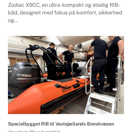
Zodiac X9CC, en ultra-kompakt og alsidig RIB-
båd, designet med fokus på komfort, sikkerhed
og…
Specialbygget RIB til Vestsjællands Brandvæsen
|
Beredskab
,
RIB og Gummibåde