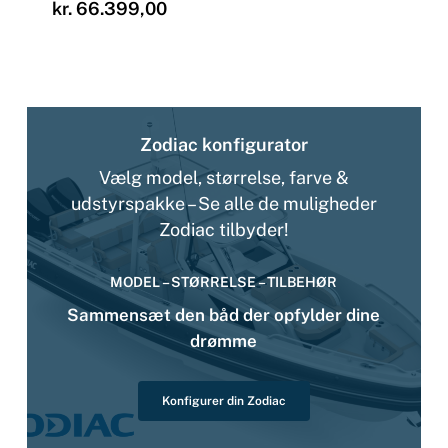
Prisinterval:
kr.
66.399,00
kr. 27.985,00
til
kr. 66.399,00
Zodiac konfigurator
Vælg model, størrelse, farve &
udstyrspakke – Se alle de muligheder
Zodiac tilbyder!
MODEL – STØRRELSE – TILBEHØR
Sammensæt den båd der opfylder dine
drømme
Konfigurer din Zodiac