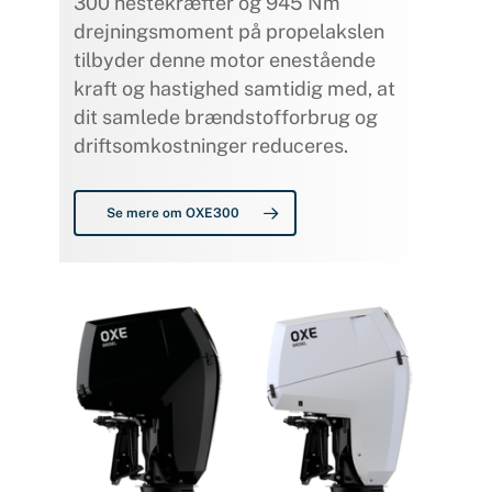
300 hestekræfter og 945 Nm
drejningsmoment på propelakslen
tilbyder denne motor enestående
kraft og hastighed samtidig med, at
dit samlede brændstofforbrug og
driftsomkostninger reduceres.
Se mere om OXE300