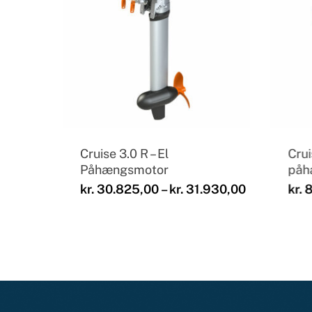
Cruise 3.0 R – El
Crui
Påhængsmotor
påh
Prisinterval
kr.
30.825,00
–
kr.
31.930,00
kr.
8
kr. 30.825,
til
kr. 31.930,