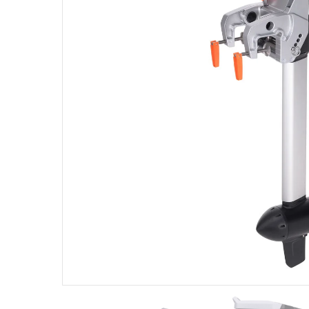
Products
search