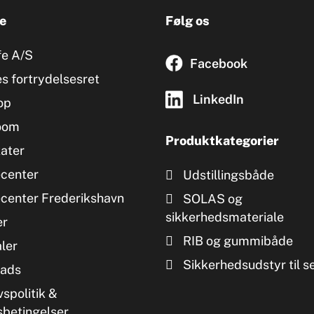
e
Følg os
fe A/S
Facebook
s fortrydelsesret
LinkedIn
op
oom
Produktkategorier
kater
ecenter
Udstillingsbåde
ecenter Frederikshavn
SOLAS og
sikkerhedsmateriale
er
RIB og gummibåde
ler
Sikkerhedsudstyr til s
ads
vspolitik &
sbetingelser