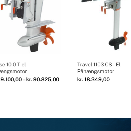
se 10.0 T el
Travel 1103 CS – El
ængsmotor
Påhængsmotor
:
Prisinterval:
9.100,00
–
kr.
90.825,00
kr.
18.349,00
00
kr. 89.100,00
til
00
kr. 90.825,00