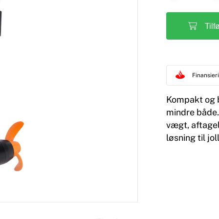
Tilf
Finansie
Kompakt og b
mindre både.
vægt, aftagel
løsning til jo