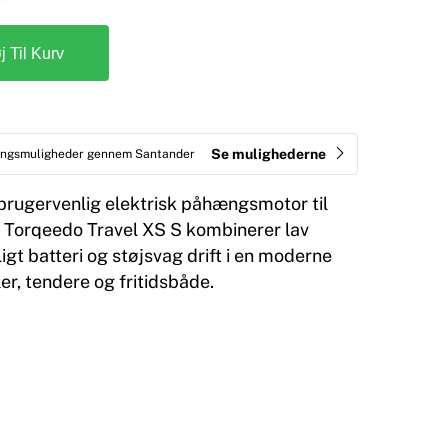
øj Til Kurv
Se mulighederne
ringsmuligheder gennem Santander
rugervenlig elektrisk påhængsmotor til
 Torqeedo Travel XS S kombinerer lav
igt batteri og støjsvag drift i en moderne
ller, tendere og fritidsbåde.