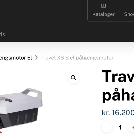
Kataloger
Sho
ds
ngsmotor El
Travel XS S el påhængsmotor
Trav
påh
kr.
16.20