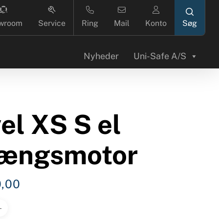
search
wroom
Service
Ring
Mail
Konto
Nyheder
Uni-Safe A/S
el XS S el
ængsmotor
0,00