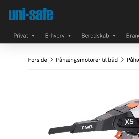
Skip
to
main
content
Privat
Erhverv
Beredskab
Bran
Forside
Påhængsmotorer til båd
Påhæ