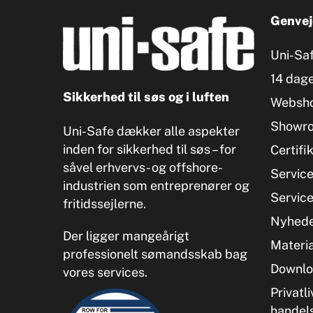
Genvej
Uni-Sa
14 dage
Sikkerhed til søs og i luften
Websh
Showr
Uni-Safe dækker alle aspekter
inden for sikkerhed til søs – for
Certifi
såvel erhvervs- og offshore-
Servic
industrien som entreprenører og
Servic
fritidssejlerne.
Nyhed
Der ligger mangeårigt
Materia
professionelt sømandsskab bag
Downlo
vores services.
Privatli
handel