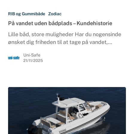
På
vandet
RIB og Gummibåde
Zodiac
uden
På vandet uden bådplads – Kundehistorie
bådplads
–
Lille båd, store muligheder Har du nogensinde
Kundehistorie
ønsket dig friheden til at tage på vandet,…
Uni-Safe
21/11/2025