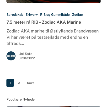
7.5
meter
Beredskab
Erhverv
RIB og Gummibåde
Zodiac
rå
7.5 meter rå RIB – Zodiac AKA Marine
RIB
–
Zodiac AKA marine til Østjyllands Brandvæsen
Zodiac
Vi har været på testsejlads med endnu en
AKA
tilfreds…
Marine
Uni-Safe
31/01/2022
1
2
Next
Populære Nyheder