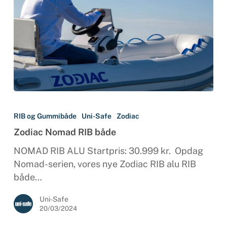
Zodiac
Nomad
RIB og Gummibåde
Uni-Safe
Zodiac
RIB
Zodiac Nomad RIB både
både
NOMAD RIB ALU Startpris: 30.999 kr. Opdag
Nomad-serien, vores nye Zodiac RIB alu RIB
både…
Uni-Safe
20/03/2024