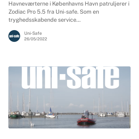
ud
Havneværterne i Københavns Havn patruljerer i
i
Zodiac Pro 5.5 fra Uni-safe. Som en
Københavns
tryghedsskabende service…
Havn
Uni-Safe
26/05/2022
Prøvesejlads