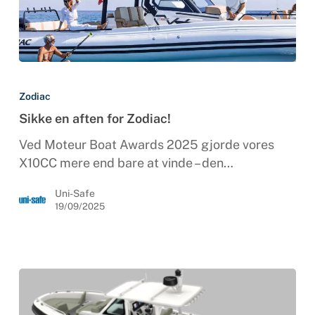
Sikke
en
Zodiac
aften
Sikke en aften for Zodiac!
for
Zodiac!
Ved Moteur Boat Awards 2025 gjorde vores
X10CC mere end bare at vinde – den…
Uni-Safe
19/09/2025