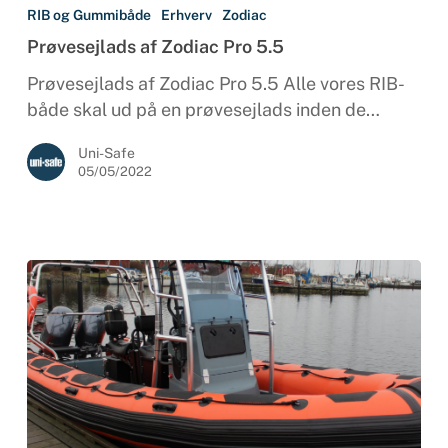
af
RIB og Gummibåde
Erhverv
Zodiac
Zodiac
Prøvesejlads af Zodiac Pro 5.5
Pro
5.5
Prøvesejlads af Zodiac Pro 5.5 Alle vores RIB-
både skal ud på en prøvesejlads inden de…
Uni-Safe
05/05/2022