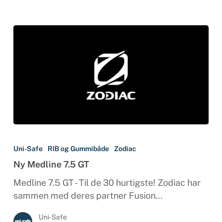
Ny
Medline
Uni-Safe
RIB og Gummibåde
Zodiac
7.5
Ny Medline 7.5 GT
GT
Medline 7.5 GT - Til de 30 hurtigste! Zodiac har
sammen med deres partner Fusion…
Uni-Safe