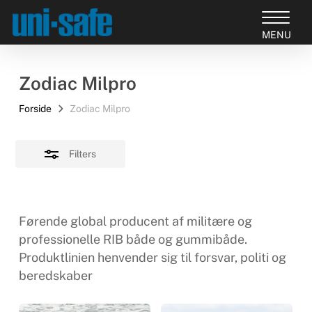
Skip
to
Close
Close
main
Filters
Products
Menu
content
search
Zodiac Milpro
Forside
Zodiac Milpro
Filters
Førende global producent af militære og
professionelle RIB både og gummibåde.
Produktlinien henvender sig til forsvar, politi og
beredskaber