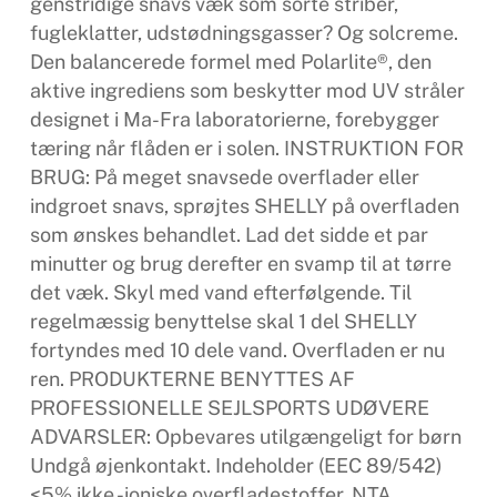
genstridige snavs væk som sorte striber,
fugleklatter, udstødningsgasser? Og solcreme.
Den balancerede formel med Polarlite®, den
aktive ingrediens som beskytter mod UV stråler
designet i Ma-Fra laboratorierne, forebygger
tæring når flåden er i solen. INSTRUKTION FOR
BRUG: På meget snavsede overflader eller
indgroet snavs, sprøjtes SHELLY på overfladen
som ønskes behandlet. Lad det sidde et par
minutter og brug derefter en svamp til at tørre
det væk. Skyl med vand efterfølgende. Til
regelmæssig benyttelse skal 1 del SHELLY
fortyndes med 10 dele vand. Overfladen er nu
ren. PRODUKTERNE BENYTTES AF
PROFESSIONELLE SEJLSPORTS UDØVERE
ADVARSLER: Opbevares utilgængeligt for børn
Undgå øjenkontakt. Indeholder (EEC 89/542)
<5% ikke -ioniske overfladestoffer, NTA,