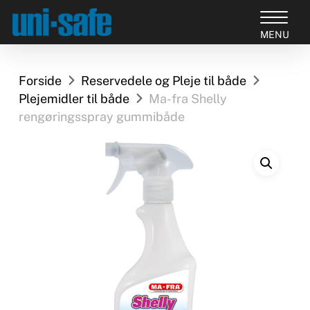
Skip
to
Close
main
Products
Menu
content
search
Forside
Reservedele og Pleje til både
Plejemidler til både
Ma-fra Shelly
rengøringsspray gummibåde