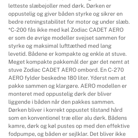
letteste slæbejoller med dørk. Dørken er
oppustelig og giver båden styrke og sikrer en
bedre retningstabilitet for motor og under slæb.
*C-200 fås ikke med køl Zodiac CADET AERO
er som de øvrige modeller svejset sammen for
styrke og maksimal lufttæthed med lang
levetid. Bådene er kompakte og enkle at stuve.
Meget kompakte pakkemål der gør det nemt at
stuve Zodiac CADET AERO ombord. En C-270
AERO fylder beskedne 180 liter. Yderst nem at
pakke sammen og klargøre. AERO modellen er
monteret med oppustelig dørk der bliver
liggende i båden når den pakkes sammen.
Dørken bliver i korrekt oppustet tilstand hård
som en konventionel træ eller alu dørk. Bådens
kamre, dørk og køl pustes op med den effektive
fodpumpe, og båden er sejlklar. Det bliver ikke