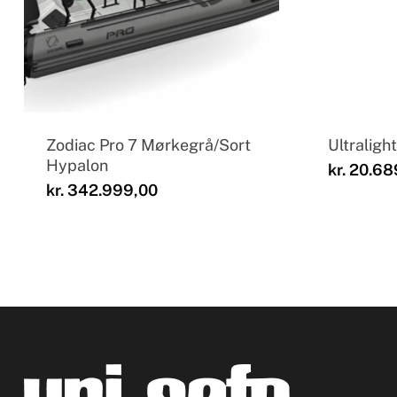
Zodiac Pro 7 Mørkegrå/Sort
Ultraligh
Hypalon
kr.
20.68
kr.
342.999,00