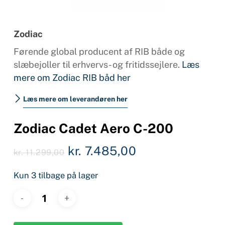
Zodiac
Førende global producent af RIB både og
slæbejoller til erhvervs- og fritidssejlere.
Læs
mere om Zodiac RIB båd her
Læs mere om leverandøren her
Zodiac Cadet Aero C-200
Den
Den
kr.
7.485,00
kr.
11.299,00
oprindelige
aktuelle
Kun 3 tilbage på lager
pris
pris
var:
er:
kr. 11.299,00.
kr. 7.485,00.