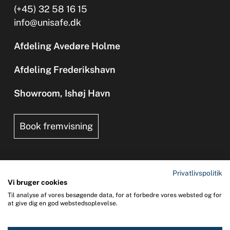
(+45) 32 58 16 15
info@unisafe.dk
Afdeling Avedøre Holme
Afdeling Frederikshavn
Showroom, Ishøj Havn
Book fremvisning
Privatlivspolitik
Vi bruger cookies
Til analyse af vores besøgende data, for at forbedre vores websted og for
Copyright 2026 © UNI-SAFE Safety at Sea
at give dig en god webstedsoplevelse.
CVR: 65015013