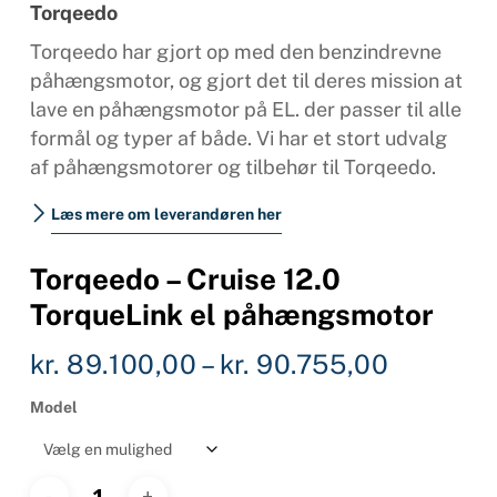
Torqeedo
Torqeedo har gjort op med den benzindrevne
påhængsmotor, og gjort det til deres mission at
lave en påhængsmotor på EL. der passer til alle
formål og typer af både. Vi har et stort udvalg
af påhængsmotorer og tilbehør til Torqeedo.
Læs mere om leverandøren her
Torqeedo – Cruise 12.0
TorqueLink el påhængsmotor
Prisinter
kr.
89.100,00
–
kr.
90.755,00
kr. 89.1
Model
til
kr. 90.7