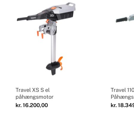
Travel XS S el
Travel 110
påhængsmotor
Påhængs
kr.
16.200,00
kr.
18.34