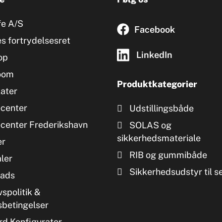
fe A/S
Facebook
s fortrydelsesret
LinkedIn
op
oom
Produktkategorier
kater
ecenter
Udstillingsbåde
ecenter Frederikshavn
SOLAS og
sikkerhedsmateriale
er
RIB og gummibåde
ler
Sikkerhedsudstyr til s
ads
vspolitik &
sbetingelser
d Konfigurator