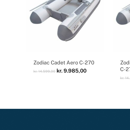
Zodiac Cadet Aero C-270
Zod
C-2
Den
Den
kr.
9.985,00
kr.
14.599,00
oprindelige
aktuelle
kr.
14
pris
pris
var:
er:
kr. 14.599,00.
kr. 9.985,00.