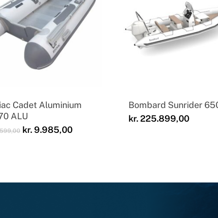
iac Cadet Aluminium
Bombard Sunrider 65
70 ALU
kr.
225.899,00
Den
Den
kr.
9.985,00
.599,00
oprindelige
aktuelle
pris
pris
var:
er:
kr. 14.599,00.
kr. 9.985,00.