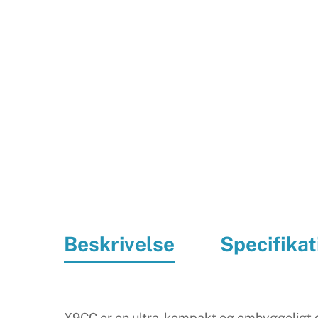
Beskrivelse
Specifikat
X9CC er en ultra-kompakt og omhyggeligt de