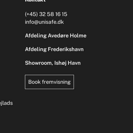
(+45) 32 58 16 15
info@unisafe.dk
Afdeling Avedøre Holme
Afdeling Frederikshavn
Showroom, Ishøj Havn
Book fremvisning
ejlads