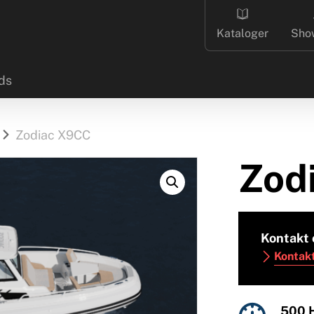
Kataloger
Sho
ds
Zodiac X9CC
Zod
Kontakt 
Kontak
500 