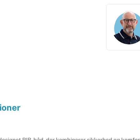
ioner
signet RIB-båd, der kombinerer sikkerhed og komfort f