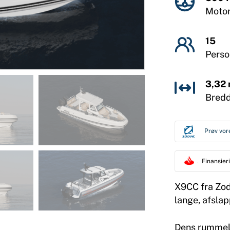
Moto
15
Pers
3,32
Bred
Prøv vor
Finansie
X9CC fra Zod
lange, afsla
Dens rummeli