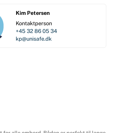
Kim Petersen
Kontaktperson
+45 32 86 05 34
kp@unisafe.dk
or alle ombord. Båden er perfekt til lange