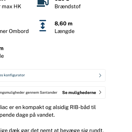
r max HK
Brændstof
8,60 m
oner Ombord
Længde
 m
de
es konfigurator
Se mulighederne
ringsmuligheder gennem Santander
iac er en kompakt og alsidig RIB-båd til
ppende dage på vandet.
ge dæk gør det nemt at bevæge sig rundt,