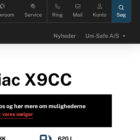
search
wroom
Service
Ring
Mail
Konto
Nyheder
Uni-Safe A/S
iac X9CC
os og hør mere om mulighederne
t vores sælger
HK
620 L