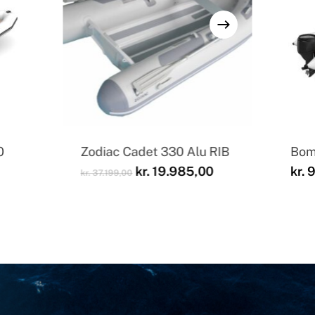
0
Zodiac Cadet 330 Alu RIB
Bom
Den
Den
kr.
19.985,00
kr.
9
kr.
37.199,00
oprindelige
aktuelle
pris
pris
var:
er:
kr. 37.199,00.
kr. 19.985,00.