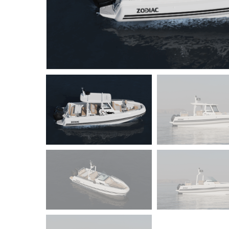
Products
search