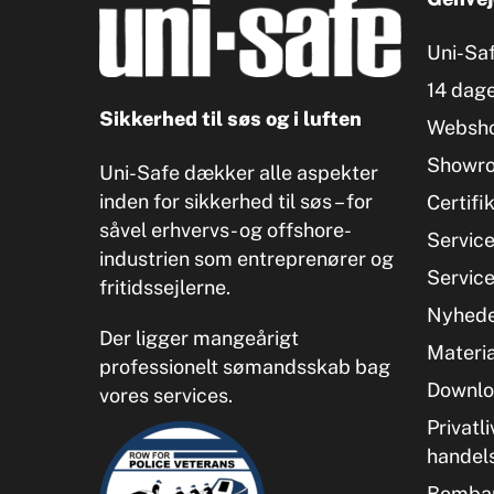
Uni-Sa
14 dage
Sikkerhed til søs og i luften
Websh
Showr
Uni-Safe dækker alle aspekter
inden for sikkerhed til søs – for
Certifi
såvel erhvervs- og offshore-
Servic
industrien som entreprenører og
Servic
fritidssejlerne.
Nyhed
Der ligger mangeårigt
Materia
professionelt sømandsskab bag
Downlo
vores services.
Privatli
handel
Bombar