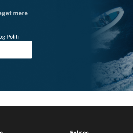
meget mere
g Politi
e
Følg os