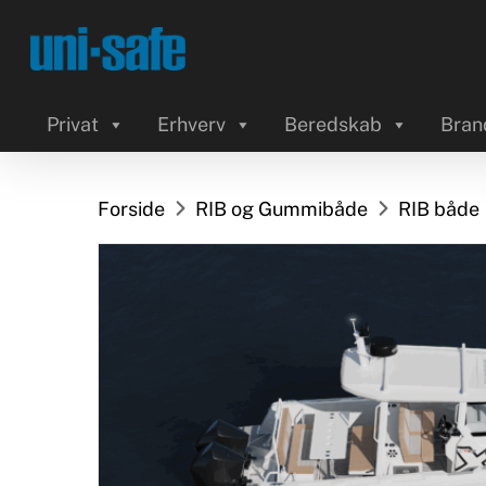
Skip
to
main
content
Privat
Erhverv
Beredskab
Bran
Forside
RIB og Gummibåde
RIB både