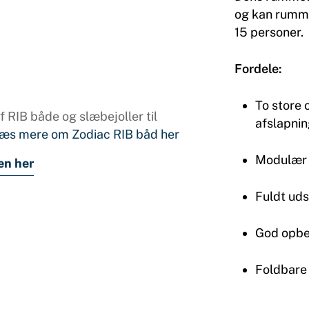
og kan rumme
15 personer.
Fordele:
To store 
 RIB både og slæbejoller til
afslapni
æs mere om Zodiac RIB båd her
Modulær 
en her
Fuldt ud
God opbe
Foldbare