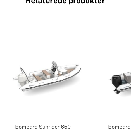
Relaterede produkter
Bombard Sunrider 650
Bombard 