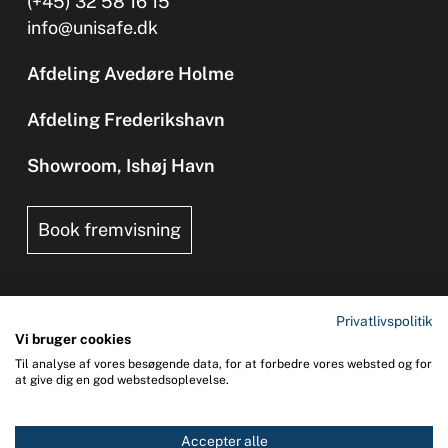
(+45) 32 58 16 15
info@unisafe.dk
Afdeling Avedøre Holme
Afdeling Frederikshavn
Showroom, Ishøj Havn
Book fremvisning
Privatlivspolitik
Vi bruger cookies
Til analyse af vores besøgende data, for at forbedre vores websted og for
Copyright 2026 © UNI-SAFE Safety at Sea
at give dig en god webstedsoplevelse.
CVR: 65015013
Accepter alle