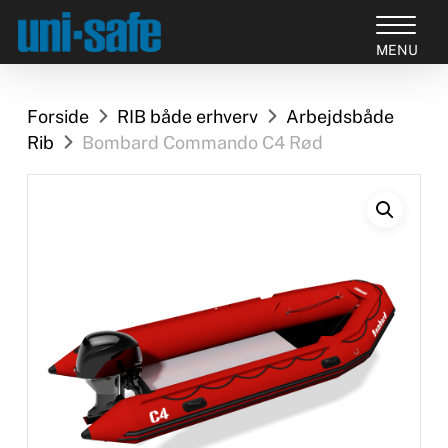
Skip
to
Close
main
Products
Menu
content
search
Forside
RIB både erhverv
Arbejdsbåde
Rib
Bombard Commando C4 Rød