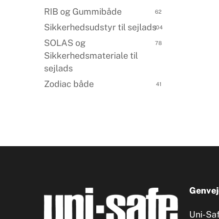
RIB og Gummibåde
62
Sikkerhedsudstyr til sejlads
104
SOLAS og
78
Sikkerhedsmateriale til
sejlads
Zodiac både
41
Genvej
Uni-Sa