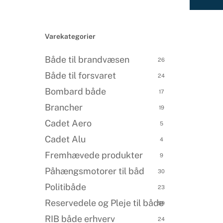
Varekategorier
Både til brandvæsen
26
Både til forsvaret
24
Bombard både
17
Brancher
19
Cadet Aero
5
Cadet Alu
4
Fremhævede produkter
9
Påhængsmotorer til båd
30
Politibåde
23
Reservedele og Pleje til både
59
RIB både erhverv
24