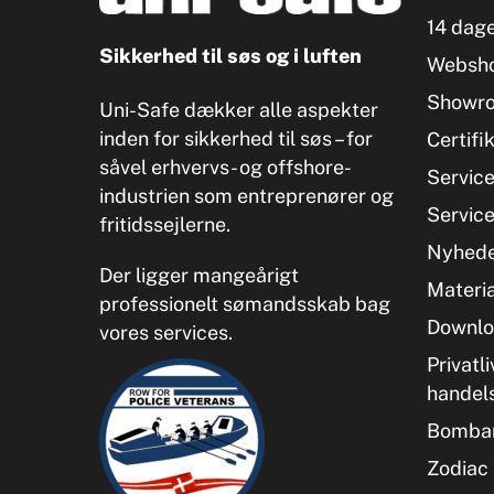
14 dage
Sikkerhed til søs og i luften
Websh
Showr
Uni-Safe dækker alle aspekter
inden for sikkerhed til søs – for
Certifi
såvel erhvervs- og offshore-
Servic
industrien som entreprenører og
Servic
fritidssejlerne.
Nyhed
Der ligger mangeårigt
Materia
professionelt sømandsskab bag
Downlo
vores services.
Privatli
handel
Bombar
Zodiac 