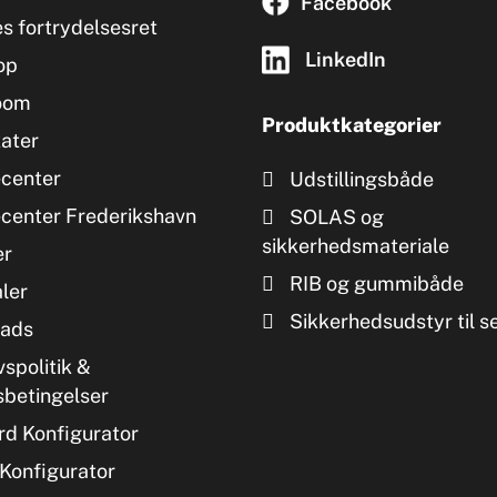
Facebook
s fortrydelsesret
LinkedIn
op
oom
Produktkategorier
kater
ecenter
Udstillingsbåde
ecenter Frederikshavn
SOLAS og
sikkerhedsmateriale
er
RIB og gummibåde
ler
Sikkerhedsudstyr til s
ads
vspolitik &
sbetingelser
d Konfigurator
Konfigurator