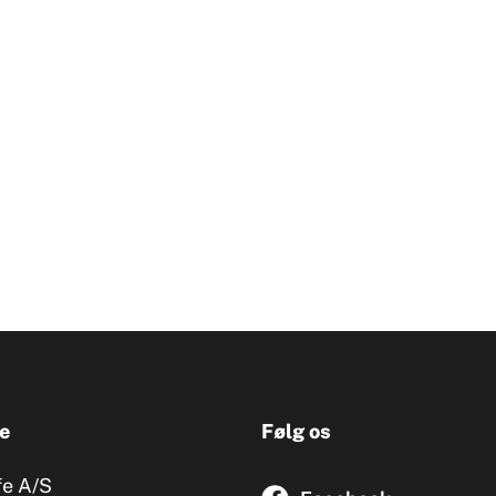
e
Følg os
fe A/S