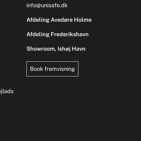
info@unisafe.dk
Afdeling Avedøre Holme
Afdeling Frederikshavn
Showroom, Ishøj Havn
Book fremvisning
ejlads