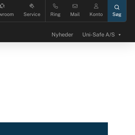
search
wroom
Service
Ring
Mail
Konto
Nyheder
Uni-Safe A/S