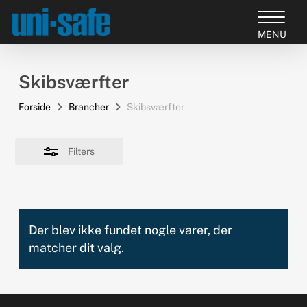
Skip
to
Close
Close
main
Filters
Products
Menu
content
search
Skibsværfter
Forside
Brancher
Skibsværfter
Filters
Der blev ikke fundet nogle varer, der
matcher dit valg.