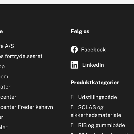
e
Følg os
fe A/S
Facebook
s fortrydelsesret
LinkedIn
op
oom
Produktkategorier
kater
ecenter
Udstillingsbåde
ecenter Frederikshavn
SOLAS og
sikkerhedsmateriale
er
RIB og gummibåde
ler