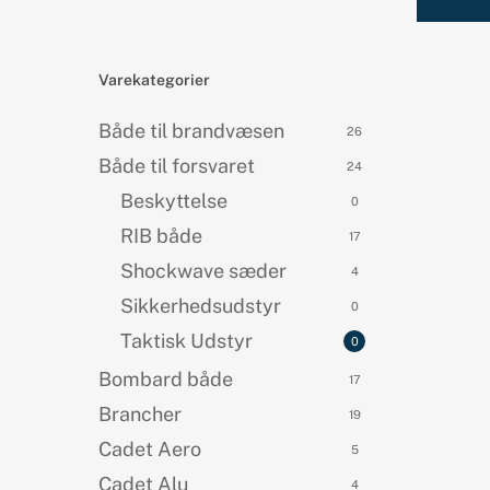
Varekategorier
Både til brandvæsen
26
Både til forsvaret
24
Beskyttelse
0
RIB både
17
Shockwave sæder
4
Sikkerhedsudstyr
0
Taktisk Udstyr
0
Bombard både
17
Brancher
19
Cadet Aero
5
Cadet Alu
4