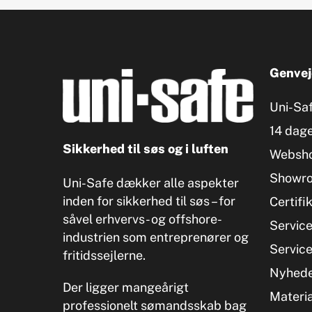
Genvej
Uni-Sa
14 dage
Sikkerhed til søs og i luften
Websh
Showr
Uni-Safe dækker alle aspekter
inden for sikkerhed til søs – for
Certifi
såvel erhvervs- og offshore-
Servic
industrien som entreprenører og
Servic
fritidssejlerne.
Nyhed
Der ligger mangeårigt
Materia
professionelt sømandsskab bag