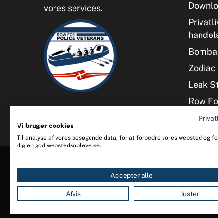
Downlo
vores services.
Privatli
handel
Bombar
Zodiac 
Leak S
Row For
Privatl
Vi bruger cookies
Til analyse af vores besøgende data, for at forbedre vores websted og for
dig en god webstedsoplevelse.
Accepter alle
Afvis
Juster