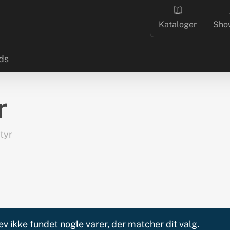
Kataloger
Sho
ds
r
tyr
ev ikke fundet nogle varer, der matcher dit valg.