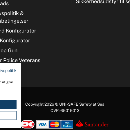
Sikkerhedsudstyr til s
ads
vspolitik &
sbetingelser
d Konfigurator
Konfigurator
top Gun
 Police Veterans
ivspolitik
 at give
Copyright 2026 © UNI-SAFE Safety at Sea
CVR: 65015013