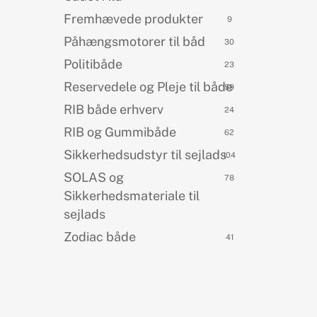
Fremhævede produkter
9
Påhængsmotorer til båd
30
Politibåde
23
Reservedele og Pleje til både
59
RIB både erhverv
24
RIB og Gummibåde
62
Sikkerhedsudstyr til sejlads
104
SOLAS og
78
Sikkerhedsmateriale til
sejlads
Zodiac både
41