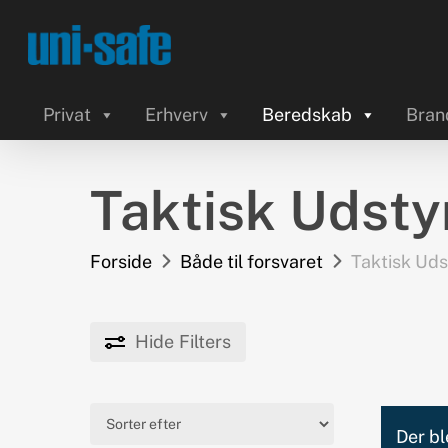
Skip
to
main
content
Privat
Erhverv
Beredskab
Bran
Taktisk Udsty
Forside
Både til forsvaret
Taktisk Uds
Hide
Filters
Products
search
Der bl