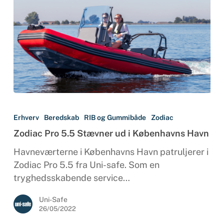
Zodiac
Pro
Erhverv
Beredskab
RIB og Gummibåde
Zodiac
5.5
Zodiac Pro 5.5 Stævner ud i Københavns Havn
Stævner
ud
Havneværterne i Københavns Havn patruljerer i
i
Zodiac Pro 5.5 fra Uni-safe. Som en
Københavns
tryghedsskabende service…
Havn
Uni-Safe
26/05/2022