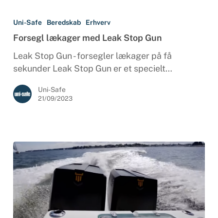
Forsegl
lækager
Uni-Safe
Beredskab
Erhverv
med
Forsegl lækager med Leak Stop Gun
Leak
Stop
Leak Stop Gun - forsegler lækager på få
Gun
sekunder Leak Stop Gun er et specielt…
Uni-Safe
21/09/2023