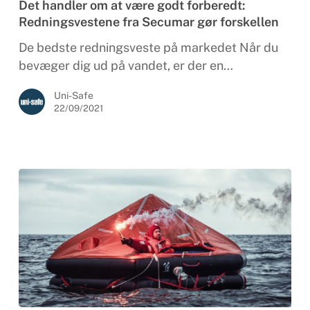
Det handler om at være godt forberedt:
at
Redningsvestene fra Secumar gør forskellen
være
godt
De bedste redningsveste på markedet Når du
forberedt:
bevæger dig ud på vandet, er der en…
Redningsvestene
Uni-Safe
fra
22/09/2021
Secumar
gør
forskellen