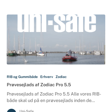
Prøvesejlads
af
RIB og Gummibåde
Erhverv
Zodiac
Zodiac
Prøvesejlads af Zodiac Pro 5.5
Pro
5.5
Prøvesejlads af Zodiac Pro 5.5 Alle vores RIB-
både skal ud på en prøvesejlads inden de…
Uni-Safe