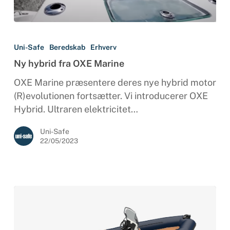
Ny
hybrid
Uni-Safe
Beredskab
Erhverv
fra
Ny hybrid fra OXE Marine
OXE
Marine
OXE Marine præsentere deres nye hybrid motor
(R)evolutionen fortsætter. Vi introducerer OXE
Hybrid. Ultraren elektricitet…
Uni-Safe
22/05/2023