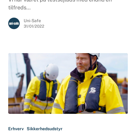
AKA
tilfreds…
Marine
Uni-Safe
31/01/2022
Det
handler
Erhverv
Sikkerhedsudstyr
om