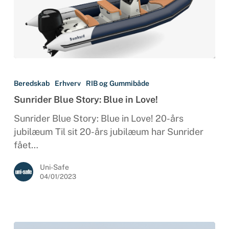
Sunrider
Blue
Beredskab
Erhverv
RIB og Gummibåde
Story:
Sunrider Blue Story: Blue in Love!
Blue
in
Sunrider Blue Story: Blue in Love! 20-års
Love!
jubilæum Til sit 20-års jubilæum har Sunrider
fået…
Uni-Safe
04/01/2023