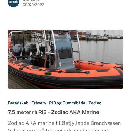
05/05/2022
7.5
meter
Beredskab
Erhverv
RIB og Gummibåde
Zodiac
rå
7.5 meter rå RIB – Zodiac AKA Marine
RIB
–
Zodiac AKA marine til Østjyllands Brandvæsen
Zodiac
Vi har været på testsejlads med endnu en