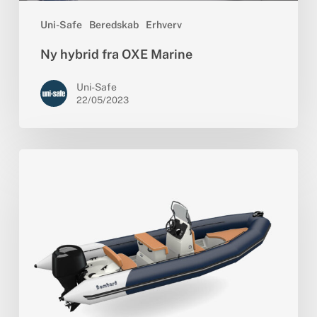
Uni-Safe
Beredskab
Erhverv
Ny hybrid fra OXE Marine
Uni-Safe
22/05/2023
Sunrider
Blue
Story:
Blue
in
Love!