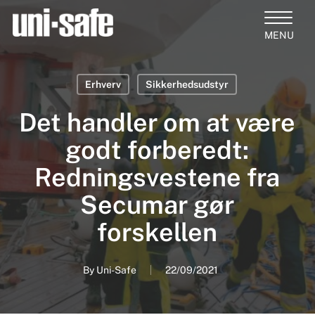
Skip
to
Close
main
Products
Menu
content
search
Erhverv
Sikkerhedsudstyr
Det handler om at være
godt forberedt:
Redningsvestene fra
Secumar gør
forskellen
By
Uni-Safe
22/09/2021