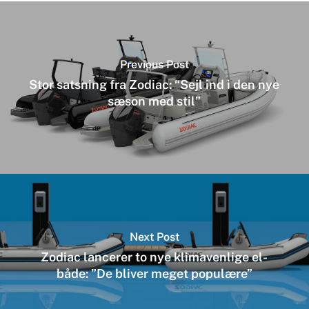
Previous Post
Stor satsning fra Zodiac: “Sejl ind i den nye
sæson med stil”
Next Post
Zodiac lancerer to nye klimavenlige el-
både: ”De bliver meget populære”