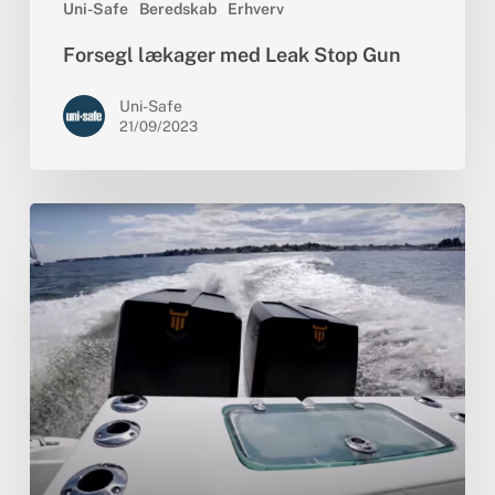
Uni-Safe
Beredskab
Erhverv
Forsegl lækager med Leak Stop Gun
Uni-Safe
21/09/2023
Ny
hybrid
fra
OXE
Marine