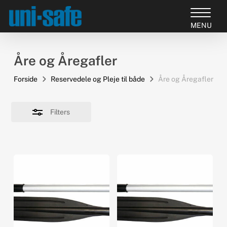
Skip
to
Close
Close
main
Filters
Products
Menu
content
search
Åre og Åregafler
Forside
Reservedele og Pleje til både
Åre og Åregafler
Filters