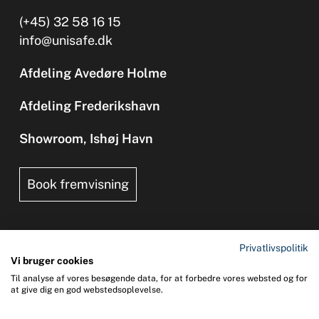
(+45) 32 58 16 15
info@unisafe.dk
Afdeling Avedøre Holme
Afdeling Frederikshavn
Showroom, Ishøj Havn
Book fremvisning
Privatlivspolitik
Vi bruger cookies
Til analyse af vores besøgende data, for at forbedre vores websted og for
Copyright 2026 © UNI-SAFE Safety at Sea
at give dig en god webstedsoplevelse.
CVR: 65015013