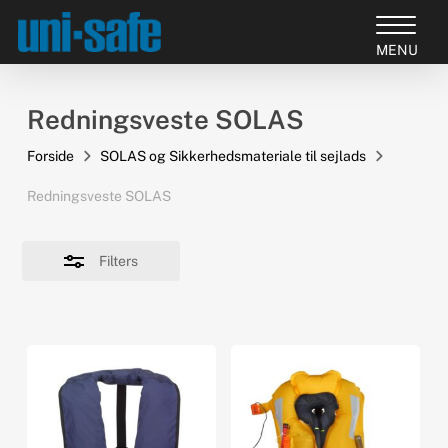
Skip
to
Close
Close
main
Filters
Products
Menu
content
search
Redningsveste SOLAS
Forside
SOLAS og Sikkerhedsmateriale til sejlads
Redningsveste SOLAS
Filters