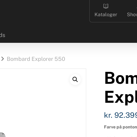
Kataloger
Sho
ds
Bombard Explorer 550
Bom
Exp
kr.
92.39
Farve på ponto