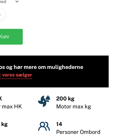
 Kurv
os og hør mere om mulighederne
t vores sælger
K
200 kg
r max HK
Motor max kg
 kg
14
Personer Ombord