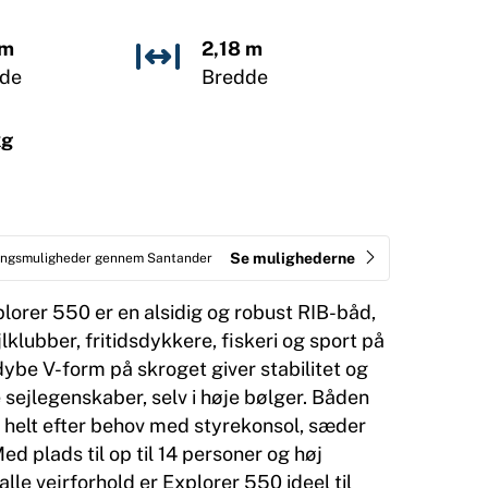
 m
2,18 m
de
Bredde
kg
Se mulighederne
ringsmuligheder gennem Santander
orer 550 er en alsidig og robust RIB-båd,
jlklubber, fritidsdykkere, fiskeri og sport på
ybe V-form på skroget giver stabilitet og
sejlegenskaber, selv i høje bølger. Båden
s helt efter behov med styrekonsol, sæder
Med plads til op til 14 personer og høj
alle vejrforhold er Explorer 550 ideel til