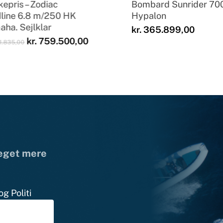
epris – Zodiac
Bombard Sunrider 70
line 6.8 m/250 HK
Hypalon
ha. Sejlklar
kr.
365.899,00
Den
Den
kr.
759.500,00
1.835,00
oprindelige
aktuelle
pris
pris
var:
er:
kr. 941.835,00.
kr. 759.500,00.
meget mere
g Politi