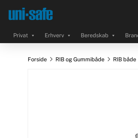
Skip
to
main
content
Privat
Erhverv
Beredskab
Bran
Forside
RIB og Gummibåde
RIB både