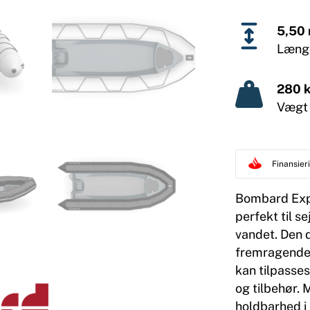
5,50
Læng
280 
Vægt
Finansie
Bombard Expl
perfekt til se
vandet. Den d
fremragende 
kan tilpasse
og tilbehør. 
holdbarhed i 