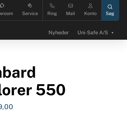
search
wroom
Service
Ring
Mail
Konto
Nyheder
Uni-Safe A/S
bard
lorer 550
9,00
n