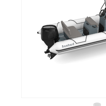
Products
search