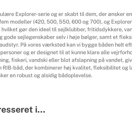
ære Explorer-serie og er skabt til dem, der ønsker en f
r fem modeller (420, 500, 550, 600 og 700), og Explore
vilket gør den ideel til sejlklubber, fritidsdykkere, va
 gode sejlegenskaber selv i høje bølger, samt et fleksib
udstyr. På vores værksted kan vi bygge båden helt efte
personer og er designet til at kunne klare alle vejrforh
ng, fiskeri, vandski eller blot afslapning på vandet, 
IB-båd, der kombinerer høj kvalitet, fleksibilitet og la
sker en robust og alsidig bådoplevelse.
resseret i…