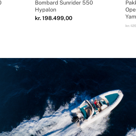
0
Bombard Sunrider 550
Pakk
Hypalon
Ope
Yama
kr.
198.499,00
kr.
129