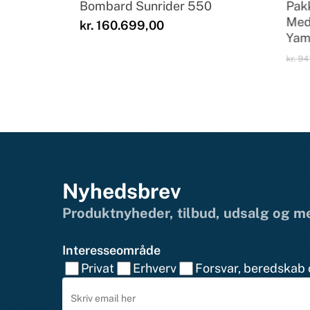
Bombard Sunrider 550
Pakk
Med
kr.
160.699,00
Yama
kr.
94
Nyhedsbrev
Produktnyheder, tilbud, udsalg og 
Interesseområde
Privat
Erhverv
Forsvar, beredskab o