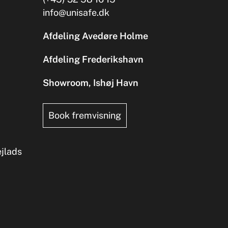
info@unisafe.dk
Afdeling Avedøre Holme
Afdeling Frederikshavn
Showroom, Ishøj Havn
Book fremvisning
ejlads