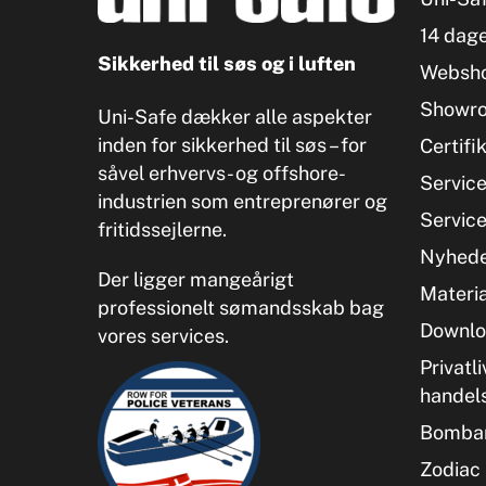
14 dage
Sikkerhed til søs og i luften
Websh
Showr
Uni-Safe dækker alle aspekter
inden for sikkerhed til søs – for
Certifi
såvel erhvervs- og offshore-
Servic
industrien som entreprenører og
Servic
fritidssejlerne.
Nyhed
Der ligger mangeårigt
Materia
professionelt sømandsskab bag
Downlo
vores services.
Privatli
handel
Bombar
Zodiac 