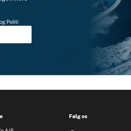
g Politi
e
Følg os
fe A/S