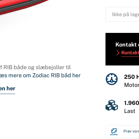
Ikke på lag
Kontakt 
Kontak
 RIB både og slæbejoller til
æs mere om Zodiac RIB båd her
250 
Moto
en her
1.960
Last
Prøv vor