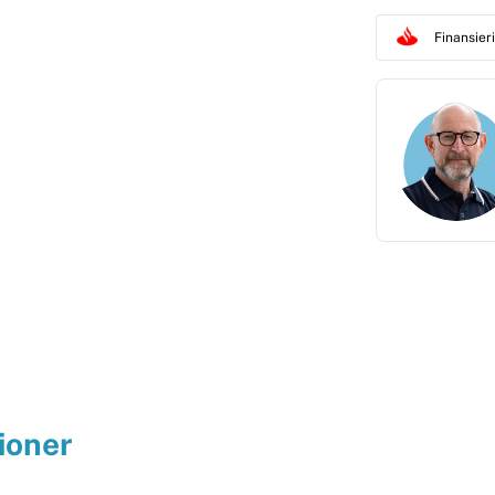
Finansie
ioner