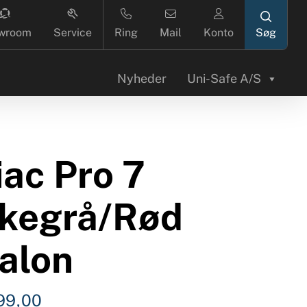
search
wroom
Service
Ring
Mail
Konto
Nyheder
Uni-Safe A/S
ac Pro 7
kegrå/Rød
alon
99,00