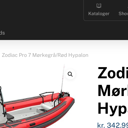
Kataloger
Sho
ds
Zodiac Pro 7 Mørkegrå/Rød Hypalon
Zodi
Mør
Hyp
kr.
342.9