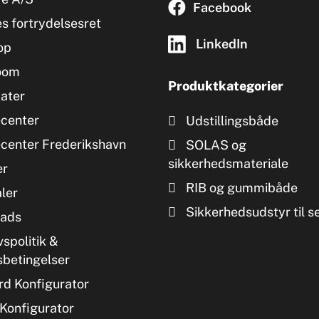
Facebook
s fortrydelsesret
LinkedIn
op
oom
Produktkategorier
kater
ecenter
Udstillingsbåde
ecenter Frederikshavn
SOLAS og
sikkerhedsmateriale
er
RIB og gummibåde
ler
Sikkerhedsudstyr til s
ads
vspolitik &
sbetingelser
d Konfigurator
Konfigurator