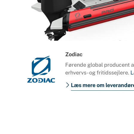
Products
search
Zodiac
Førende global producent af
erhvervs- og fritidssejlere.
L
Læs mere om leverandør