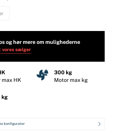
er
os og hør mere om mulighederne
t vores sælger
HK
300 kg
r max HK
Motor max kg
 kg
es konfigurator