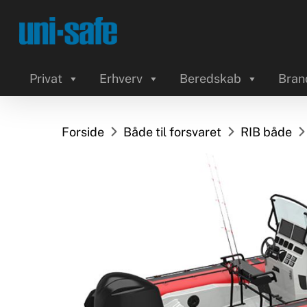
Skip
to
main
content
Privat
Erhverv
Beredskab
Bran
Forside
Både til forsvaret
RIB både